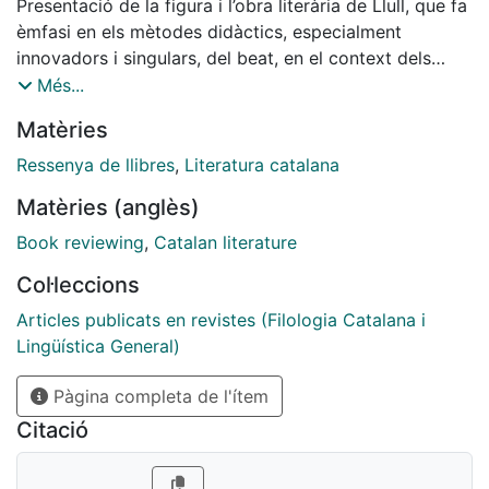
Presentació de la figura i l’obra literària de Llull, que fa
èmfasi en els mètodes didàctics, especialment
innovadors i singulars, del beat, en el context dels
corrents pedagògics contemporanis dirigits als laics.
Més...
Matèries
Ressenya de llibres
,
Literatura catalana
Matèries (anglès)
Book reviewing
,
Catalan literature
Col·leccions
Articles publicats en revistes (Filologia Catalana i
Lingüística General)
Pàgina completa de l'ítem
Citació