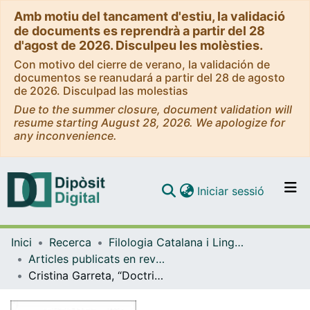
Amb motiu del tancament d'estiu, la validació
de documents es reprendrà a partir del 28
d'agost de 2026. Disculpeu les molèsties.
Con motivo del cierre de verano, la validación de
documentos se reanudará a partir del 28 de agosto
de 2026. Disculpad las molestias
Due to the summer closure, document validation will
resume starting August 28, 2026. We apologize for
any inconvenience.
(current)
Iniciar sessió
Comunitats i col·leccions
Inici
Recerca
Filologia Catalana i Lingüística General
Navega per tot el DD
Articles publicats en revistes (Filologia Catalana i Lingüística General)
Com publicar
Cristina Garreta, “Doctrina pueril de Ramon Llull, un llibre petit?”
Contacte