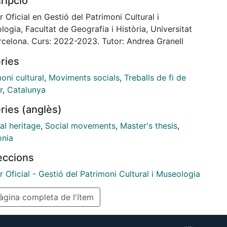
ripció
trimoni memorial dels moviments socials a Catalunya
e 1980
 Oficial en Gestió del Patrimoni Cultural i
 l’actualitat La proposta sorgeix com a resposta a la
ogia, Facultat de Geografia i Història, Universitat
sitat de
rcelona. Curs: 2022-2023. Tutor: Andrea Granell
ar amb una ciutadania mobilitzada capaç
ries
nitzar se per
ar la societat i assolir els Objectius de
oni cultural
,
Moviments socials
,
Treballs de fi de
volupament
r
,
Catalunya
ible El centre tindria el doble objectiu de
ries (anglès)
entar i difondre la
ia històrica d’una època que, per cronologia, queda
al heritage
,
Social movements
,
Master's thesis
,
sa de la
onia
ció legal de memòria històrica i, alhora, servir com a
leccions
de
a per enfortir els moviments socials actuals i la
 Oficial - Gestió del Patrimoni Cultural i Museologia
ipació activa
gina completa de l'ítem
ciutadania en la transformació social