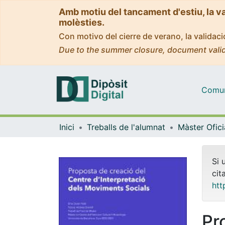
Amb motiu del tancament d'estiu, la v
molèsties.
Con motivo del cierre de verano, la valida
Due to the summer closure, document valid
Comuni
Inici
Treballs de l'alumnat
Si 
cit
htt
Pr