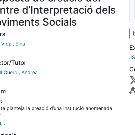
ntre d’Interpretació dels
viments Socials
rs
Vidal, Elna
E
J
ctor/Tutor
C
ll Querol, Andrea
um
t
te planteja la creació d’una institució anomenada
e
erpretació dels Moviments Socials ( per documentar i
...
dre