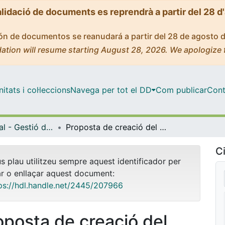
alidació de documents es reprendrà a partir del 28 d
ción de documentos se reanudará a partir del 28 de agosto 
ation will resume starting August 28, 2026. We apologize 
tats i col·leccions
Navega per tot el DD
Com publicar
Cont
Màster Oficial - Gestió del Patrimoni Cultural i Museologia
Proposta de creació del Centre d’Interpretació dels Moviments Socials
Ci
us plau utilitzeu sempre aquest identificador per
ar o enllaçar aquest document:
ps://hdl.handle.net/2445/207966
oposta de creació del