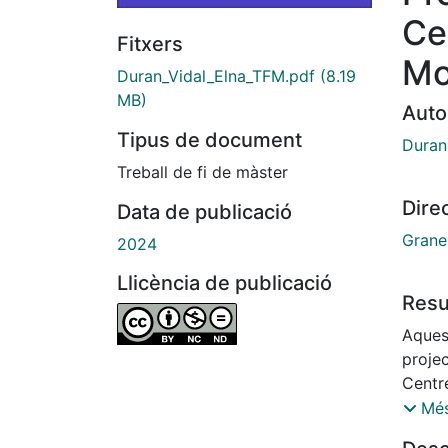
Ce
Fitxers
Mo
Duran_Vidal_Elna_TFM.pdf
(8.19
MB)
Auto
Tipus de document
Duran 
Treball de fi de màster
Dire
Data de publicació
Grane
2024
Llicència de publicació
Res
Aques
projec
Centr
d’Int
Més
difon