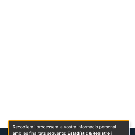
Recopilem i processem la vostra informació personal
amb les finalitats següents:
Estadístic & Registre i