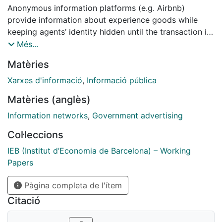
Anonymous information platforms (e.g. Airbnb)
provide information about experience goods while
keeping agents’ identity hidden until the transaction is
completed. In doing so, they generate heterogeneity in
Més...
the information levels across consumers. In this paper,
Matèries
I show that such platforms induce a weak increase of
offline prices and that only low-valuation goods are
Xarxes d'informació
,
Informació pública
cheaper online than offline. Platforms always lead to
Matèries (anglès)
an increase in profits. In terms of consumer welfare,
the platform equilibrium is Pareto superior for low-and
Information networks
,
Government advertising
high-valuation goods, while for intermediate ranges
Col·leccions
some buyers benefit while others lose from the
presence of the platform.
IEB (Institut d’Economia de Barcelona) – Working
Papers
Pàgina completa de l'ítem
Citació