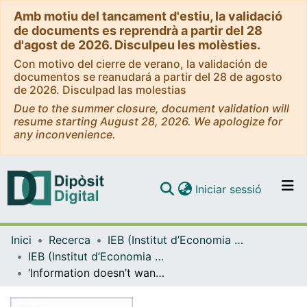
Amb motiu del tancament d'estiu, la validació
de documents es reprendrà a partir del 28
d'agost de 2026. Disculpeu les molèsties.
Con motivo del cierre de verano, la validación de
documentos se reanudará a partir del 28 de agosto
de 2026. Disculpad las molestias
Due to the summer closure, document validation will
resume starting August 28, 2026. We apologize for
any inconvenience.
(current)
Iniciar sessió
Comunitats i col·leccions
Inici
Recerca
IEB (Institut d’Economia de Barcelona)
Navega per tot el DD
IEB (Institut d’Economia de Barcelona) – Working Papers
Com publicar
‘Information doesn’t want to be free’: informational shocks with anonymous online platforms
Contacte