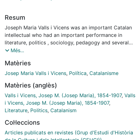
Resum
Joseph Maria Valls i Vicens was an important Catalan
intellectual who had an important performance in
literature, politics , sociology, pedagogy and several
cultural initiatives. The author focalizes the study of
Més...
the young writer's thought as a common character of
Matèries
a wide sector of intellectuals that had developed an
important activity in local politics and culture all
Josep Maria Valls i Vicens
,
Política
,
Catalanisme
through the period.
Matèries (anglès)
Valls i Vicens, Josep M. (Josep Maria), 1854-1907
,
Valls
i Vicens, Josep M. (Josep Maria), 1854-1907
,
Literature
,
Politics
,
Catalanism
Col·leccions
Articles publicats en revistes (Grup d'Estudi d'Història