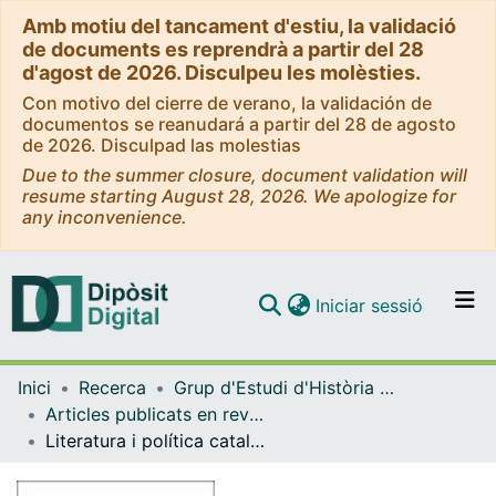
Amb motiu del tancament d'estiu, la validació
de documents es reprendrà a partir del 28
d'agost de 2026. Disculpeu les molèsties.
Con motivo del cierre de verano, la validación de
documentos se reanudará a partir del 28 de agosto
de 2026. Disculpad las molestias
Due to the summer closure, document validation will
resume starting August 28, 2026. We apologize for
any inconvenience.
(current)
Iniciar sessió
Comunitats i col·leccions
Inici
Recerca
Grup d'Estudi d'Història de la Cultura i dels Intel·lectuals (GEHCI)
Navega per tot el DD
Articles publicats en revistes (Grup d'Estudi d'Història de la Cultura i dels Intel·lectuals (GEHCI))
Com publicar
Literatura i política catalanista: Josep Maria Valls i Vicens als inicis de la Restauració
Contacte