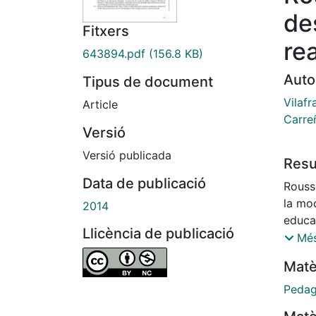
des
Fitxers
rea
643894.pdf
(156.8 KB)
Auto
Tipus de document
Vilaf
Article
Carre
Versió
Versió publicada
Res
Data de publicació
Rousse
la mod
2014
educat
Llicència de publicació
despr
Més
praxi
Matè
Rouss
Nietz
Pedag
marcà 