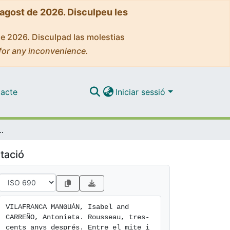
'agost de 2026. Disculpeu les
de 2026. Disculpad las molestias
for any inconvenience.
acte
Iniciar sessió
sprés. Entre el mite i la realitat
tació
VILAFRANCA MANGUÁN, Isabel and 
CARREÑO, Antonieta. Rousseau, tres-
cents anys després. Entre el mite i 