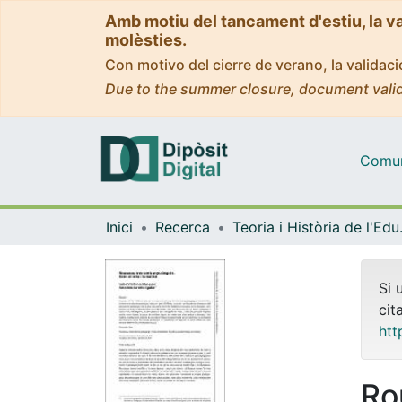
Amb motiu del tancament d'estiu, la v
molèsties.
Con motivo del cierre de verano, la valida
Due to the summer closure, document valid
Comuni
Inici
Recerca
Teoria 
Si 
cit
htt
Ro