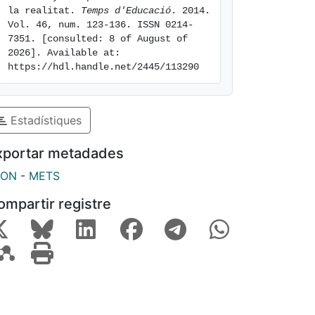
la realitat. 
Temps d'Educació
. 2014. 
Vol. 46, num. 123-136. ISSN 0214-
7351. [consulted: 8 of August of 
2026]. Available at: 
https://hdl.handle.net/2445/113290
Estadístiques
xportar metadades
SON
-
METS
ompartir registre