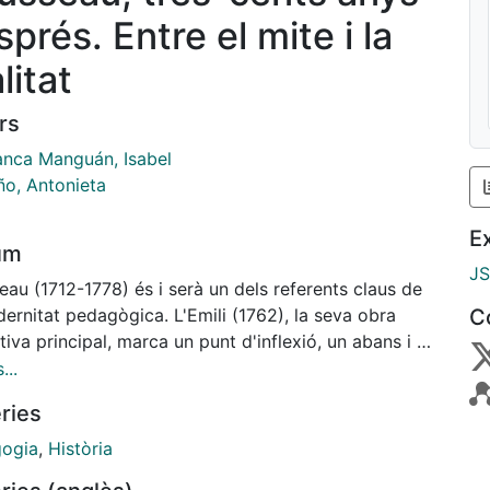
prés. Entre el mite i la
litat
rs
ranca Manguán, Isabel
ño, Antonieta
E
um
J
au (1712-1778) és i serà un dels referents claus de
ernitat pedagògica. L'Emili (1762), la seva obra
C
iva principal, marca un punt d'inflexió, un abans i un
és en el transcurs del pensament pedagògic i de la
...
 educativa. No hi ha modernitat educativa sense
ries
eau com tampoc no hi ha postmodernitat sense
sche. Tot i que Rousseau finí un temps pedagògic i
ogia
,
Història
l'inici del següent, la seva petjada està carregada