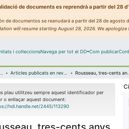
alidació de documents es reprendrà a partir del 28 d
ción de documentos se reanudará a partir del 28 de agosto 
ation will resume starting August 28, 2026. We apologize 
tats i col·leccions
Navega per tot el DD
Com publicar
Cont
i Història de l'Educació
Articles publicats en revistes (Teoria i Història de l'Educació)
Rousseau, tres-cents anys de
Ci
us plau utilitzeu sempre aquest identificador per
ar o enllaçar aquest document:
ps://hdl.handle.net/2445/113290
usseau, tres-cents anys