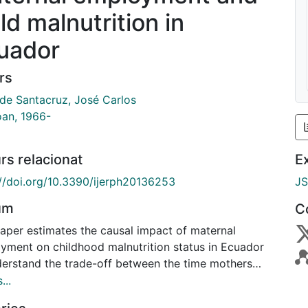
ld malnutrition in
uador
rs
de Santacruz, José Carlos
oan, 1966-
rs relacionat
E
://doi.org/10.3390/ijerph20136253
J
um
C
paper estimates the causal impact of maternal
yment on childhood malnutrition status in Ecuador
derstand the trade-off between the time mothers
e to work and the time they dedicate to child-caring
...
ties. Methods: We use the instrumental variables (IV)