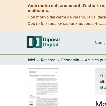
Amb motiu del tancament d'estiu, la v
molèsties.
Con motivo del cierre de verano, la valida
Due to the summer closure, document valid
Comuni
Inici
Recerca
Economia
Si 
cit
htt
Ma