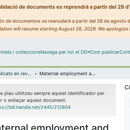
alidació de documents es reprendrà a partir del 28 d
ción de documentos se reanudará a partir del 28 de agosto 
ation will resume starting August 28, 2026. We apologize 
tats i col·leccions
Navega per tot el DD
Com publicar
Cont
Articles publicats en revistes (Economia)
Maternal employment and child malnutrition in Ecuador
Ci
us plau utilitzeu sempre aquest identificador per
ar o enllaçar aquest document:
ps://hdl.handle.net/2445/212804
ternal employment and