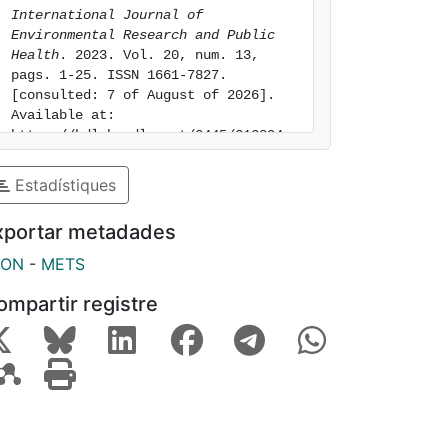
International Journal of 
Environmental Research and Public 
Health
. 2023. Vol. 20, num. 13, 
pags. 1-25. ISSN 1661-7827. 
[consulted: 7 of August of 2026]. 
Available at: 
https://hdl.handle.net/2445/212804
Estadístiques
xportar metadades
SON
-
METS
ompartir registre