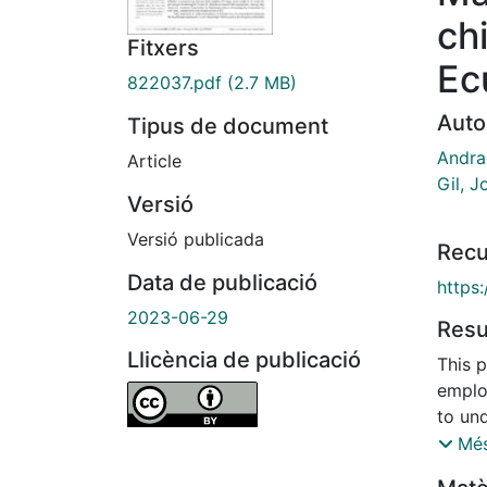
chi
Fitxers
Ec
822037.pdf
(2.7 MB)
Auto
Tipus de document
Andra
Article
Gil, J
Versió
Versió publicada
Recu
Data de publicació
https
2023-06-29
Res
Llicència de publicació
This 
emplo
to un
devot
Més
activi