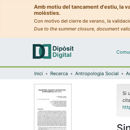
Amb motiu del tancament d'estiu, la v
molèsties.
Con motivo del cierre de verano, la valida
Due to the summer closure, document valid
Comuni
Inici
Recerca
Antropologia Social
Si 
cit
htt
Si