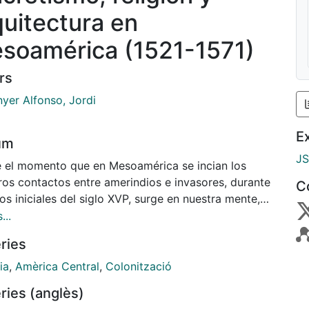
quitectura en
soamérica (1521-1571)
rs
nyer Alfonso, Jordi
E
um
J
 el momento que en Mesoamérica se incian los
ros contactos entre amerindios e invasores, durante
C
os iniciales del siglo XVP, surge en nuestra mente,
 con el amargo recuerdo de la nefasta e inconcebible
...
 bélica inmediata, el alcance y el valor cultural de
ries
érminos antropológicos de ineludible presencia en
 trágicos momentos del porvenir mesoamericano.
ia
,
Amèrica Central
,
Colonització
iones de imprescindible utilización para
ries (anglès)
ender el cambio cultural que iba a producirse. Se