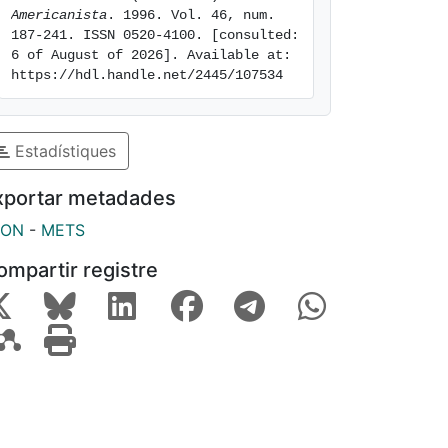
Americanista
. 1996. Vol. 46, num. 
187-241. ISSN 0520-4100. [consulted: 
6 of August of 2026]. Available at: 
https://hdl.handle.net/2445/107534
Estadístiques
xportar metadades
SON
-
METS
ompartir registre