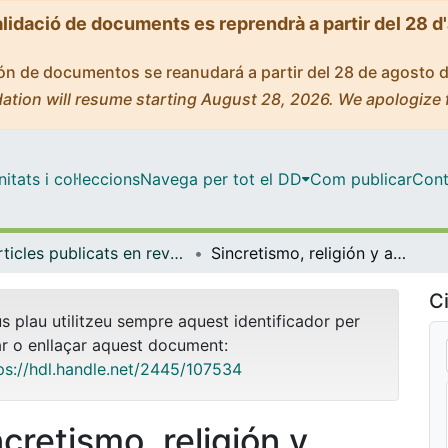
alidació de documents es reprendrà a partir del 28 d
ción de documentos se reanudará a partir del 28 de agosto 
ation will resume starting August 28, 2026. We apologize 
tats i col·leccions
Navega per tot el DD
Com publicar
Cont
Articles publicats en revistes (Antropologia Social)
Sincretismo, religión y arquitectura en Mesoamérica (1521-1571)
Ci
us plau utilitzeu sempre aquest identificador per
ar o enllaçar aquest document:
ps://hdl.handle.net/2445/107534
ncretismo, religión y