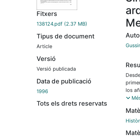
ar
Fitxers
Me
138124.pdf
(2.37 MB)
Auto
Tipus de document
Gussi
Article
Versió
Res
Versió publicada
Desde
Data de publicació
prime
los añ
1996
junto
Més
Tots els drets reservats
acción
Matè
dos t
estos
Històr
Expres
Matè
compr