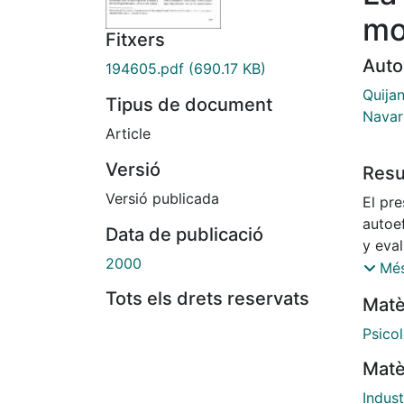
mo
Fitxers
Auto
194605.pdf
(690.17 KB)
Quija
Tipus de document
Navar
Article
Versió
Res
Versió publicada
El pre
autoef
Data de publicació
y eval
2000
venta
Més
inform
Tots els drets reservats
Matè
motiv
gener
Psicol
españ
Matè
de est
centra
Indust