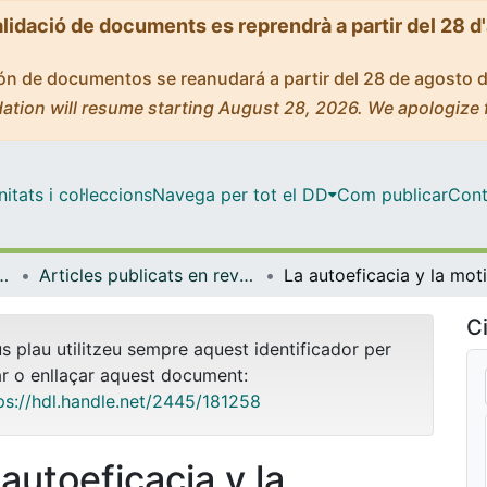
alidació de documents es reprendrà a partir del 28 d
ción de documentos se reanudará a partir del 28 de agosto 
ation will resume starting August 28, 2026. We apologize 
tats i col·leccions
Navega per tot el DD
Com publicar
Cont
l i Psicologia Quantitativa
Articles publicats en revistes (Psicologia Social i Psicologia Quantitativa)
Ci
us plau utilitzeu sempre aquest identificador per
ar o enllaçar aquest document:
ps://hdl.handle.net/2445/181258
 autoeficacia y la