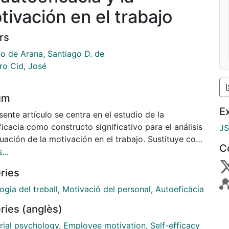
tivación en el trabajo
rs
no de Arana, Santiago D. de
ro Cid, José
um
E
sente artículo se centra en el estudio de la
icacia como constructo significativo para el análisis
J
uación de la motivación en el trabajo. Sustituye con
C
ja el concepto de expectativa de Vroom y ofrece
...
ación útil para el diagnóstico y la intervención en la
ries
ación. Basándose en la Escala de autoeficacia
al de Jerusalem y Schwarzer y su adaptación
ogia del treball
,
Motivació del personal
,
Autoeficàcia
ola realizada por Baesssler y Schwarzer, los autores
ries (anglès)
e artículo realizaron una nueva versión de la misma
da en la autoeficacia general frente al trabajo y la
rial psychology
,
Employee motivation
,
Self-efficacy