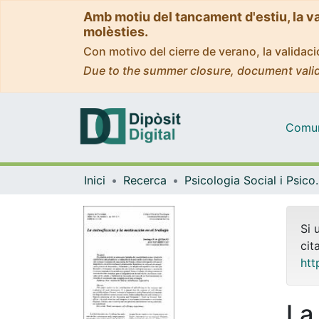
Amb motiu del tancament d'estiu, la v
molèsties.
Con motivo del cierre de verano, la valida
Due to the summer closure, document valid
Comuni
Inici
Recerca
Psicologia Socia
Si 
cit
htt
La