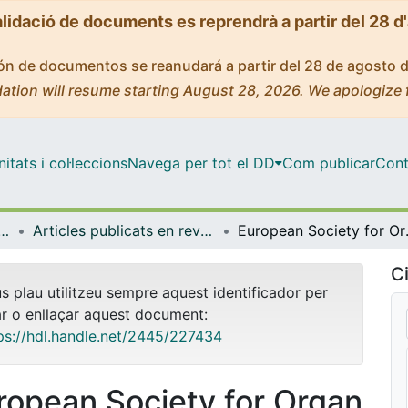
alidació de documents es reprendrà a partir del 28 d
ción de documentos se reanudará a partir del 28 de agosto 
ation will resume starting August 28, 2026. We apologize 
tats i col·leccions
Navega per tot el DD
Com publicar
Cont
ut d'investigacions Biomèdiques August Pi i Sunyer
Articles publicats en revistes (IDIBAPS: Institut d'investigacions Biomèdiques August Pi i Sunyer)
European Society for Or
Ci
us plau utilitzeu sempre aquest identificador per
ar o enllaçar aquest document:
ps://hdl.handle.net/2445/227434
ropean Society for Organ