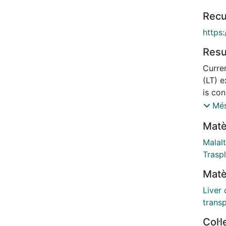
Recu
https:
Res
Curren
(LT) e
is con
stage 
Més
disea
Matè
signi
appro
Malalt
weanin
Trasp
recurr
Matè
associ
disea
Liver 
disea
transp
been b
Col·
addres