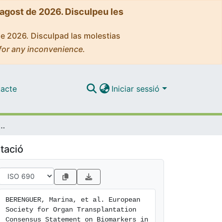
'agost de 2026. Disculpeu les
de 2026. Disculpad las molestias
for any inconvenience.
acte
Iniciar sessió
gan Transplantation Consensus Statement on Biomarkers in Liver Transplantation
tació
BERENGUER, Marina, et al. European 
Society for Organ Transplantation 
Consensus Statement on Biomarkers in 