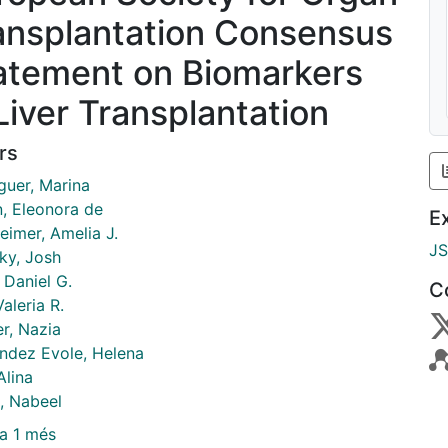
ansplantation Consensus
atement on Biomarkers
 Liver Transplantation
rs
guer, Marina
n, Eleonora de
E
eimer, Amelia J.
J
ky, Josh
 Daniel G.
C
aleria R.
r, Nazia
ndez Evole, Helena
Alina
, Nabeel
a 1 més