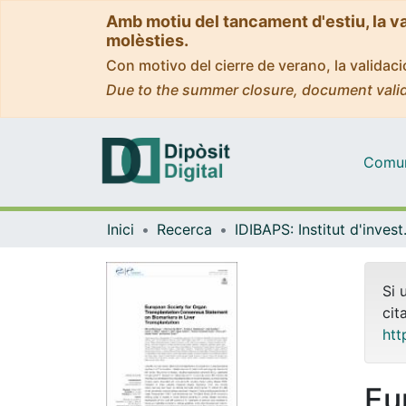
Amb motiu del tancament d'estiu, la v
molèsties.
Con motivo del cierre de verano, la valida
Due to the summer closure, document valid
Comuni
Inici
Recerca
IDIBAPS: Instit
Si 
cit
htt
Eu