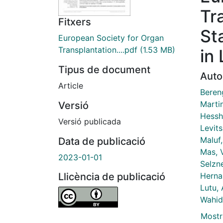
Tr
Fitxers
St
European Society for Organ
Transplantation....pdf
(1.53 MB)
in
Tipus de document
Auto
Article
Beren
Marti
Versió
Hessh
Versió publicada
Levits
Maluf,
Data de publicació
Mas, V
2023-01-01
Selzne
Herna
Llicència de publicació
Lutu, 
Wahid
Mostr