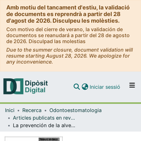
Amb motiu del tancament d'estiu, la validació
de documents es reprendrà a partir del 28
d'agost de 2026. Disculpeu les molèsties.
Con motivo del cierre de verano, la validación de
documentos se reanudará a partir del 28 de agosto
de 2026. Disculpad las molestias
Due to the summer closure, document validation will
resume starting August 28, 2026. We apologize for
any inconvenience.
(current)
Iniciar sessió
Comunitats i col·leccions
Inici
Recerca
Odontoestomatologia
Navega per tot el DD
Articles publicats en revistes (Odontoestomatologia)
Com publicar
La prevención de la alveolitis seca
Contacte