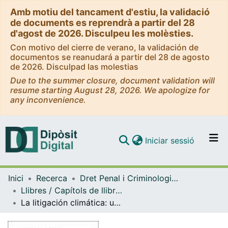
Amb motiu del tancament d'estiu, la validació
de documents es reprendrà a partir del 28
d'agost de 2026. Disculpeu les molèsties.
Con motivo del cierre de verano, la validación de
documentos se reanudará a partir del 28 de agosto
de 2026. Disculpad las molestias
Due to the summer closure, document validation will
resume starting August 28, 2026. We apologize for
any inconvenience.
(current)
Iniciar sessió
Comunitats i col·leccions
Inici
Recerca
Dret Penal i Criminologia, i Dret Internacional Públic i Relacions Internacional
Navega per tot el DD
Llibres / Capítols de llibre (Dret Penal i Criminologia, i Dret Internacional Públic i Relacions Internacionals)
Com publicar
La litigación climática: un panorama de definiciones y clasificaciones
Contacte