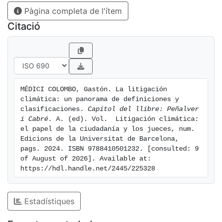
Pàgina completa de l'ítem
presentan en la literatura y en las meto- dologías de
las bases de datos especializadas.
Citació
MÉDICI COLOMBO, Gastón. La litigación 
climática: un panorama de definiciones y 
clasificaciones. 
Capítol del llibre: Peñalver 
i Cabré
. A. (ed). Vol.  Litigación climática: 
el papel de la ciudadanía y los jueces, num. 
Edicions de la Universitat de Barcelona, 
pags. 2024. ISBN 9788410501232. [consulted: 9 
of August of 2026]. Available at: 
https://hdl.handle.net/2445/225328
Estadístiques