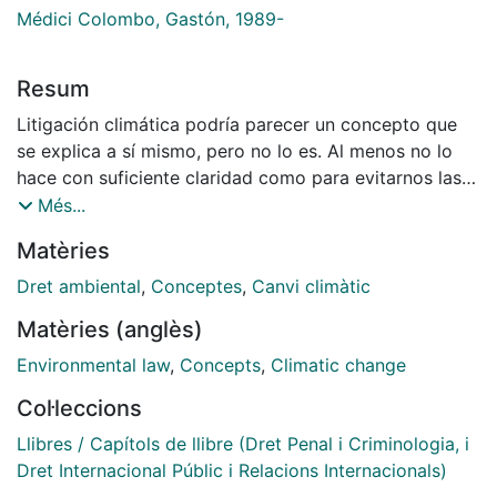
Médici Colombo, Gastón, 1989-
Resum
Litigación climática podría parecer un concepto que
se explica a sí mismo, pero no lo es. Al menos no lo
hace con suficiente claridad como para evitarnos las
próximas páginas. ¿Podría la introducción que
Més...
antecede haber resuelto la cues- tión simplemente
Matèries
alertando de que existe una variedad de
entendimientos al respecto y de que cada autor
Dret ambiental
,
Conceptes
,
Canvi climàtic
expondrá el suyo oportunamente? Podría, sin duda.
Matèries (anglès)
Eso sí, a costa de hacer cargar al lector con la tarea
de desentrañar capítulo a capítulo la variedad de
Environmental law
,
Concepts
,
Climatic change
matices que subyacen al concepto. He aquí la función
Col·leccions
que presta este primer capítulo a la obra colectiva:
identificar las razones detrás de tal variedad
Llibres / Capítols de llibre (Dret Penal i Criminologia, i
conceptual y condensar, como mínimo, una parte
Dret Internacional Públic i Relacions Internacionals)
relevante de los entendimientos que, al respecto, se