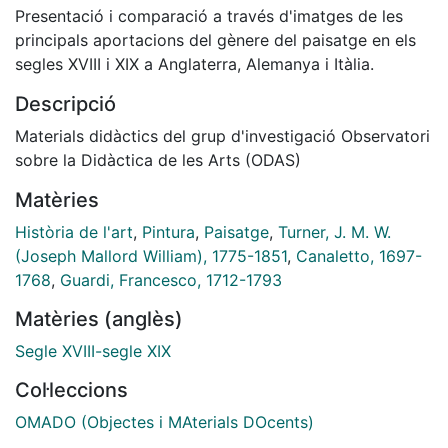
Presentació i comparació a través d'imatges de les
principals aportacions del gènere del paisatge en els
segles XVIII i XIX a Anglaterra, Alemanya i Itàlia.
Descripció
Materials didàctics del grup d'investigació Observatori
sobre la Didàctica de les Arts (ODAS)
Matèries
Història de l'art
,
Pintura
,
Paisatge
,
Turner, J. M. W.
(Joseph Mallord William), 1775-1851
,
Canaletto, 1697-
1768
,
Guardi, Francesco, 1712-1793
Matèries (anglès)
Segle XVIII-segle XIX
Col·leccions
OMADO (Objectes i MAterials DOcents)