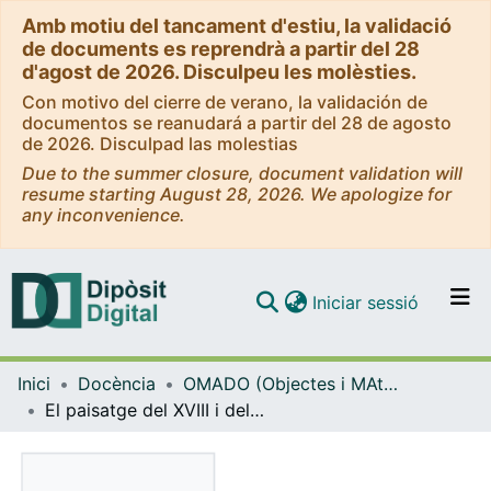
Amb motiu del tancament d'estiu, la validació
de documents es reprendrà a partir del 28
d'agost de 2026. Disculpeu les molèsties.
Con motivo del cierre de verano, la validación de
documentos se reanudará a partir del 28 de agosto
de 2026. Disculpad las molestias
Due to the summer closure, document validation will
resume starting August 28, 2026. We apologize for
any inconvenience.
(current)
Iniciar sessió
Comunitats i col·leccions
Inici
Docència
OMADO (Objectes i MAterials DOcents)
Navega per tot el DD
El paisatge del XVIII i del XIX: el món anglès, el món alemany, el món mediterrani
Com publicar
Contacte