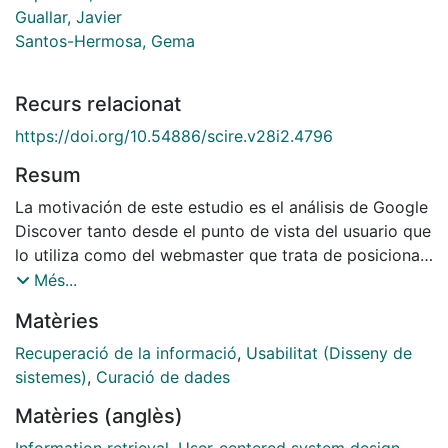
Guallar, Javier
Santos-Hermosa, Gema
Recurs relacionat
https://doi.org/10.54886/scire.v28i2.4796
Resum
La motivación de este estudio es el análisis de Google
Discover tanto desde el punto de vista del usuario que
lo utiliza como del webmaster que trata de posicionar
su contenido y con ello conseguir más visitas.
Més...
Asimismo, el objetivo principal es caracterizar y
Matèries
sintetizar la visión experta sobre Google Discover, a
partir de una revisión de la literatura. La metodología
Recuperació de la informació
,
Usabilitat (Disseny de
empleada es la revisión sistematizada, más
sistemes)
,
Curació de dades
específicamente, la scoping review (revisión
Matèries (anglès)
sistematizada exploratoria) de la literatura gris
recuperada utilizando el buscador generalista de