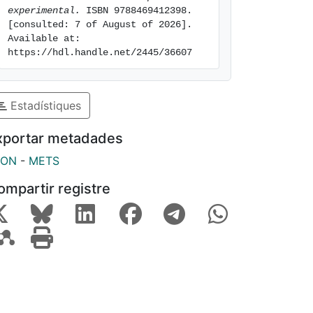
experimental.
 ISBN 9788469412398. 
[consulted: 7 of August of 2026]. 
Available at: 
https://hdl.handle.net/2445/36607
Estadístiques
xportar metadades
SON
-
METS
ompartir registre