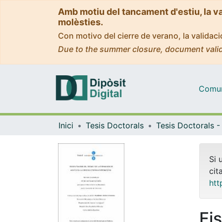
Amb motiu del tancament d'estiu, la v
molèsties.
Con motivo del cierre de verano, la valida
Due to the summer closure, document valid
Comuni
Inici
Tesis Doctorals
Si 
cit
htt
Fi