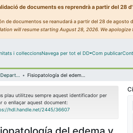
alidació de documents es reprendrà a partir del 28 d
ción de documentos se reanudará a partir del 28 de agosto 
ation will resume starting August 28, 2026. We apologize 
tats i col·leccions
Navega per tot el DD
Com publicar
Cont
Tesis Doctorals - Departament - Ciències Fisiològiques I
Fisiopatología del edema y de la formación de ascitis en la cirrosis hepática experimental
Ci
us plau utilitzeu sempre aquest identificador per
ar o enllaçar aquest document:
ps://hdl.handle.net/2445/36607
siopatología del edema y