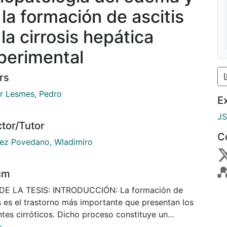
 la formación de ascitis
la cirrosis hepática
perimental
rs
r Lesmes, Pedro
E
J
ctor/Tutor
C
ez Povedano, Wladimiro
um
 DE LA TESIS: INTRODUCCIÓN: La formación de
s es el trastorno más importante que presentan los
ntes cirróticos. Dicho proceso constituye un
eno extraordinariamente complejo en el que se ha