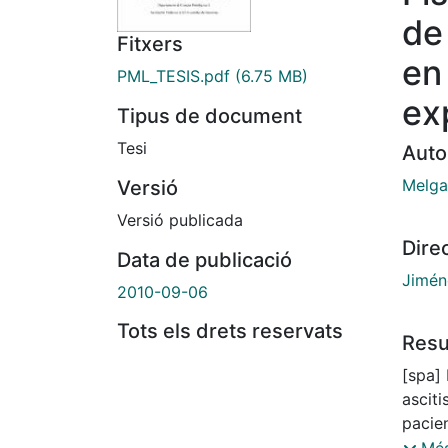
de
Fitxers
en 
PML_TESIS.pdf
(6.75 MB)
ex
Tipus de document
Tesi
Auto
Melga
Versió
Versió publicada
Dire
Data de publicació
Jimén
2010-09-06
Tots els drets reservats
Res
[spa]
asciti
pacie
fenóm