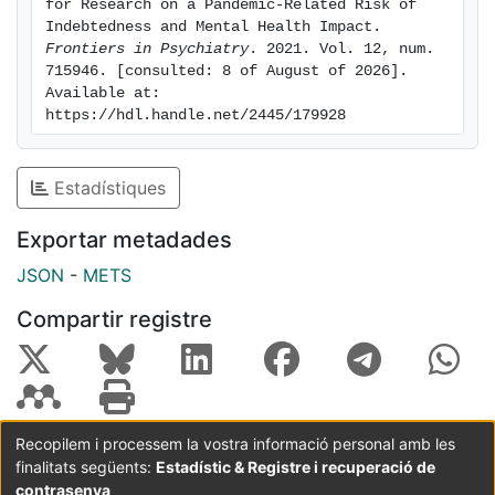
for Research on a Pandemic-Related Risk of 
Indebtedness and Mental Health Impact. 
Frontiers in Psychiatry
. 2021. Vol. 12, num. 
715946. [consulted: 8 of August of 2026]. 
Available at: 
https://hdl.handle.net/2445/179928
Estadístiques
Exportar metadades
JSON
-
METS
Compartir registre
Recopilem i processem la vostra informació personal amb les
finalitats següents:
Estadístic & Registre i recuperació de
Coordinació:
CRAI UB
Avís legal
Metadades
subjectes a:
contrasenya