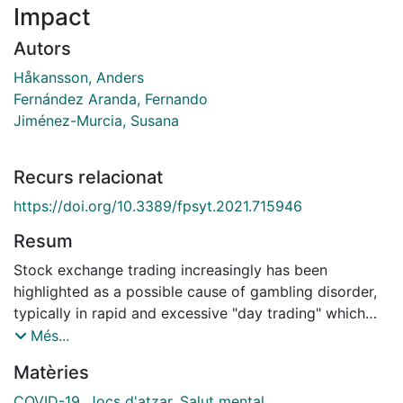
Impact
Autors
Håkansson, Anders
Fernández Aranda, Fernando
Jiménez-Murcia, Susana
Recurs relacionat
https://doi.org/10.3389/fpsyt.2021.715946
Resum
Stock exchange trading increasingly has been
highlighted as a possible cause of gambling disorder,
typically in rapid and excessive "day trading" which
may cause over-indebtedness and mental health
Més...
problems. The COVID-19 pandemic has been
Matèries
suspected to increase online gambling and gambling
problems. In a number of recent media reports, day
COVID-19
,
Jocs d'atzar
,
Salut mental