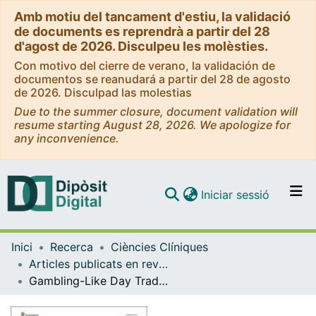
Amb motiu del tancament d'estiu, la validació
de documents es reprendrà a partir del 28
d'agost de 2026. Disculpeu les molèsties.
Con motivo del cierre de verano, la validación de
documentos se reanudará a partir del 28 de agosto
de 2026. Disculpad las molestias
Due to the summer closure, document validation will
resume starting August 28, 2026. We apologize for
any inconvenience.
(current)
Iniciar sessió
Comunitats i col·leccions
Inici
Recerca
Ciències Clíniques
Navega per tot el DD
Articles publicats en revistes (Ciències Clíniques)
Com publicar
Gambling-Like Day Trading During the COVID-19 Pandemic – Need for Research on a Pandemic-Related Risk of Indebtedness and Mental Health Impact
Contacte