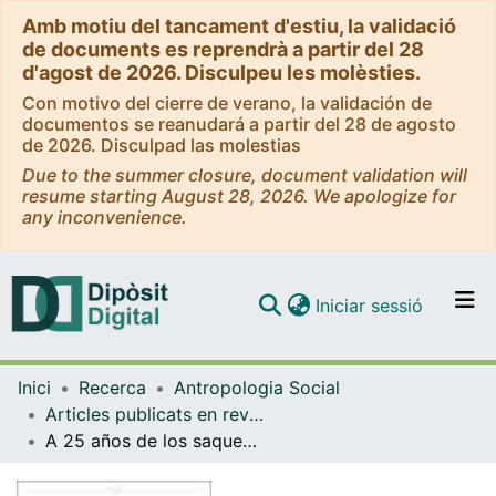
Amb motiu del tancament d'estiu, la validació
de documents es reprendrà a partir del 28
d'agost de 2026. Disculpeu les molèsties.
Con motivo del cierre de verano, la validación de
documentos se reanudará a partir del 28 de agosto
de 2026. Disculpad las molestias
Due to the summer closure, document validation will
resume starting August 28, 2026. We apologize for
any inconvenience.
(current)
Iniciar sessió
Comunitats i col·leccions
Inici
Recerca
Antropologia Social
Navega per tot el DD
Articles publicats en revistes (Antropologia Social)
Com publicar
A 25 años de los saqueos. Una expresión del conflicto: Dibujos de niños y niñas de 8 y 9 años.
Contacte