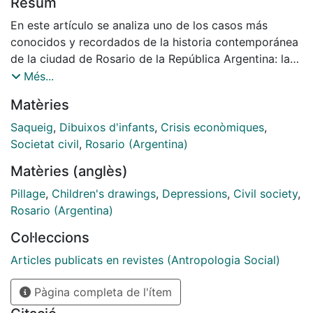
Resum
En este artículo se analiza uno de los casos más
conocidos y recordados de la historia contemporánea
de la ciudad de Rosario de la República Argentina: la
reacción de la sociedad civil ante la terrible crisis
Més...
económica producida en el país en el año 1989, que
Matèries
condujo a la caída del gobierno democrático del
radical Raúl Alfonsín, es decir, la primera presidencia
Saqueig
,
Dibuixos d'infants
,
Crisis econòmiques
,
democrática que había sido recuperada después de la
Societat civil
,
Rosario (Argentina)
última dictadura militar de los años 1976 a 1983. El
Matèries (anglès)
trabajo recupera los dibujos que llevaron adelante los
niños y niñas de 8 o 9 años, los cuales participaron en
Pillage
,
Children's drawings
,
Depressions
,
Civil society
,
el saqueo de supermercados durante los últimos días
Rosario (Argentina)
del mes de mayo de 1989.
Col·leccions
Articles publicats en revistes (Antropologia Social)
Pàgina completa de l'ítem