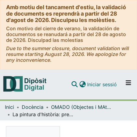
Amb motiu del tancament d'estiu, la validació
de documents es reprendrà a partir del 28
d'agost de 2026. Disculpeu les molèsties.
Con motivo del cierre de verano, la validación de
documentos se reanudará a partir del 28 de agosto
de 2026. Disculpad las molestias
Due to the summer closure, document validation will
resume starting August 28, 2026. We apologize for
any inconvenience.
(current)
Iniciar sessió
Comunitats i col·leccions
Inici
Docència
OMADO (Objectes i MAterials DOcents)
Navega per tot el DD
La pintura d'història: pre-rafaelistes i exòtics
Com publicar
Contacte