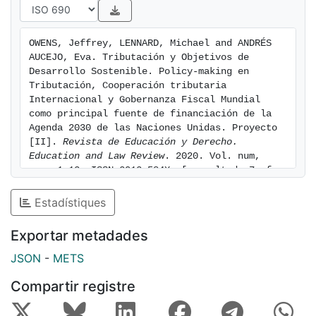
OWENS, Jeffrey, LENNARD, Michael and ANDRÉS 
AUCEJO, Eva. Tributación y Objetivos de 
Desarrollo Sostenible. Policy-making en 
Tributación, Cooperación tributaria 
Internacional y Gobernanza Fiscal Mundial 
como principal fuente de financiación de la 
Agenda 2030 de las Naciones Unidas. Proyecto 
[II]. 
Revista de Educación y Derecho. 
Education and Law Review
. 2020. Vol. num, 
num. 1-13. ISSN 2013-584X. [consulted: 7 of 
August of 2026]. Available at: 
https://hdl.handle.net/2445/196222
Estadístiques
Exportar metadades
JSON
-
METS
Compartir registre