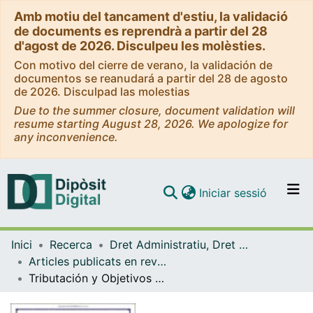
Amb motiu del tancament d'estiu, la validació
de documents es reprendrà a partir del 28
d'agost de 2026. Disculpeu les molèsties.
Con motivo del cierre de verano, la validación de
documentos se reanudará a partir del 28 de agosto
de 2026. Disculpad las molestias
Due to the summer closure, document validation will
resume starting August 28, 2026. We apologize for
any inconvenience.
(current)
Iniciar sessió
Comunitats i col·leccions
Inici
Recerca
Dret Administratiu, Dret Processal i Dret Financer i Tributari
Navega per tot el DD
Articles publicats en revistes (Dret Administratiu, Dret Processal i Dret Financer i Tributari)
Com publicar
Tributación y Objetivos de Desarrollo Sostenible. Policy-making en Tributación, Cooperación tributaria Internacional y Gobernanza Fiscal Mundial como principal fuente de financiación de la Agenda 2030 de las Naciones Unidas. Proyecto [II]
Contacte