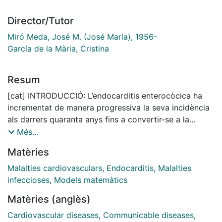
Director/Tutor
Miró Meda, José M. (José María), 1956-
García de la Mària, Cristina
Resum
[cat] INTRODUCCIÓ: L’endocarditis enterocòcica ha
incrementat de manera progressiva la seva incidència
als darrers quaranta anys fins a convertir-se a la
tercera causa d’endocarditis. Entorn a un 90% dels
Més...
episodis són causats per Enterococcus faecalis, un 5%
Matèries
per Enterococcus faecium i un 5% per altres espècies
d’enterococ. L’endocarditis enterocòcica és molt difícil
Malalties cardiovasculars
,
Endocarditis
,
Malalties
de tractar. Per la seva erradicació requereix de
infeccioses
,
Models matemàtics
tractaments antibiòtics intravenosos perllongats i de
Matèries (anglès)
combinacions sinèrgiques i bactericides. Les
combinacions d’ampicil·lina més ceftriaxona o
Cardiovascular diseases
,
Communicable diseases
,