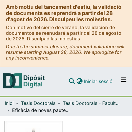
Amb motiu del tancament d'estiu, la validació
de documents es reprendrà a partir del 28
d'agost de 2026. Disculpeu les molèsties.
Con motivo del cierre de verano, la validación de
documentos se reanudará a partir del 28 de agosto
de 2026. Disculpad las molestias
Due to the summer closure, document validation will
resume starting August 28, 2026. We apologize for
any inconvenience.
(current)
Iniciar sessió
Comunitats i col·leccions
Inici
Tesis Doctorals
Tesis Doctorals - Facultat - Medicina i Ciències de la Salut
Navega per tot el DD
Eficàcia de noves pautes de tractament antibiòtic de l’endocarditis enterocòcica avaluades in vitro i al model d’endocarditis experimental
Com publicar
Contacte