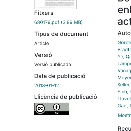
en
Fitxers
ac
680179.pdf
(3.89 MB)
Auto
Tipus de document
Goret
Article
Bradf
Versió
Ye, Q
Lampin
Versió publicada
Vanag
Data de publicació
Moyer
Keller
2018-01-12
Sinh, 
Llicència de publicació
Llovet
Gao, 
Mostr
Recu