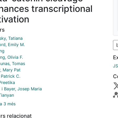
hances transcriptional
tivation
rs
sky, Tatiana
ord, Emily M.
ing
E
g, Olivia F.
unas, Tomas
J
, Mary Pat
C
, Patrick C.
Preetika
 i Bayer, Josep Maria
Tianyan
a 3 més
rs relacionat