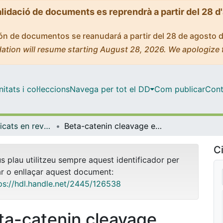
alidació de documents es reprendrà a partir del 28 d
ción de documentos se reanudará a partir del 28 de agosto 
ation will resume starting August 28, 2026. We apologize 
tats i col·leccions
Navega per tot el DD
Com publicar
Cont
Articles publicats en revistes (Medicina)
Beta-catenin cleavage enhances transcriptional activation
Ci
us plau utilitzeu sempre aquest identificador per
ar o enllaçar aquest document:
ps://hdl.handle.net/2445/126538
ta-catenin cleavage