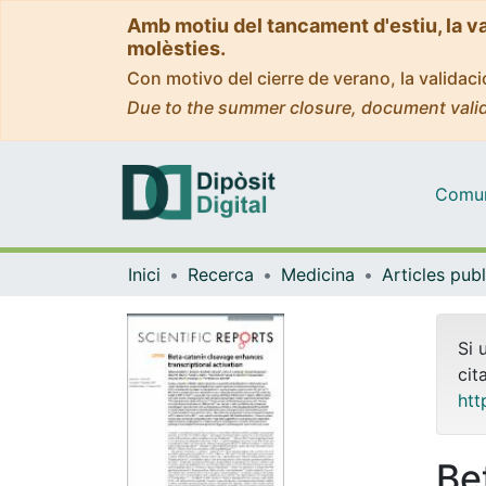
Amb motiu del tancament d'estiu, la v
molèsties.
Con motivo del cierre de verano, la valida
Due to the summer closure, document valid
Comuni
Inici
Recerca
Medicina
Si 
cit
htt
Be