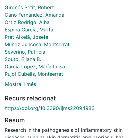
Gironés Petit, Robert
Cano Fernández, Amanda
Ortiz Rodrigo, Alba
Espina García, Marta
Prat Aixelà, Josefa
Muñoz Juncosa, Montserrat
Severino, Patrícia
Souto, Eliana B.
García López, María Luisa
Pujol Cubells, Montserrat
Mostra 1 més
Recurs relacionat
https://doi.org/10.3390/ijms22094983
Resum
Research in the pathogenesis of inflammatory skin
diseases, such as skin dermatitis and psoriasis, has