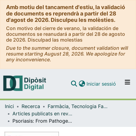
Amb motiu del tancament d'estiu, la validació
de documents es reprendrà a partir del 28
d'agost de 2026. Disculpeu les molèsties.
Con motivo del cierre de verano, la validación de
documentos se reanudará a partir del 28 de agosto
de 2026. Disculpad las molestias
Due to the summer closure, document validation will
resume starting August 28, 2026. We apologize for
any inconvenience.
(current)
Iniciar sessió
Comunitats i col·leccions
Inici
Recerca
Farmàcia, Tecnologia Farmacèutica i Fisicoquímica
Navega per tot el DD
Articles publicats en revistes (Farmàcia, Tecnologia Farmacèutica i Fisicoquímica)
Com publicar
Psoriasis: From Pathogenesis to Pharmacological and Nano-Technological-Based Therapeutics
Contacte