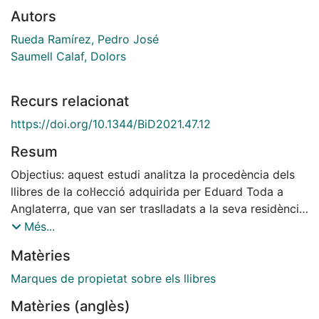
Autors
Rueda Ramírez, Pedro José
Saumell Calaf, Dolors
Recurs relacionat
https://doi.org/10.1344/BiD2021.47.12
Resum
Objectius: aquest estudi analitza la procedència dels
llibres de la col·lecció adquirida per Eduard Toda a
Anglaterra, que van ser traslladats a la seva residència
del Castell Monestir d'Escornalbou. És un cas singular
Més...
de llibres adquirits a Londres i arribats a Catalunya
Matèries
entre 1912 i 1918, que van quedar-se a la casa després
del trasllat de Toda a Poblet. Finalment, l'any 1983, la
Marques de propietat sobre els llibres
casa va passar a ser propietat de la Generalitat de
Matèries (anglès)
Catalunya i després de la Diputació de Tarragona. Els