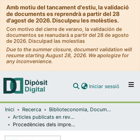
Amb motiu del tancament d'estiu, la validació
de documents es reprendrà a partir del 28
d'agost de 2026. Disculpeu les molèsties.
Con motivo del cierre de verano, la validación de
documentos se reanudará a partir del 28 de agosto
de 2026. Disculpad las molestias
Due to the summer closure, document validation will
resume starting August 28, 2026. We apologize for
any inconvenience.
(current)
Iniciar sessió
Comunitats i col·leccions
Inici
Recerca
Biblioteconomia, Documentació i Comunicació Audiovisual
Navega per tot el DD
Articles publicats en revistes (Biblioteconomia, Documentació i Comunicació Audiovisual)
Com publicar
Procedències dels impresos de la biblioteca del Castell Monestir d'Escornalbou: les marques de propietat de la col·lecció d'Eduard Toda.
Contacte