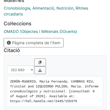
Matèries
Cronobiologia
,
Alimentació
,
Nutrición
,
Ritmes
circadiaris
Col·leccions
OMADO (Objectes i MAterials DOcents)
Pàgina completa de l'ítem
Citació
ZERÓN-RUGERIO, María Fernanda, CAMBRAS RIU, 
Trinitat and IZQUIERDO PULIDO, Maria. 
Informe 
cronobiológico y nutricional.
 [consulted: 9 
of August of 2026]. Available at: 
https://hdl.handle.net/2445/155379