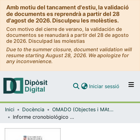
Amb motiu del tancament d'estiu, la validació
de documents es reprendrà a partir del 28
d'agost de 2026. Disculpeu les molèsties.
Con motivo del cierre de verano, la validación de
documentos se reanudará a partir del 28 de agosto
de 2026. Disculpad las molestias
Due to the summer closure, document validation will
resume starting August 28, 2026. We apologize for
any inconvenience.
(current)
Iniciar sessió
Comunitats i col·leccions
Inici
Docència
OMADO (Objectes i MAterials DOcents)
Navega per tot el DD
Informe cronobiológico y nutricional
Com publicar
Contacte