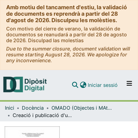
Amb motiu del tancament d'estiu, la validació
de documents es reprendrà a partir del 28
d'agost de 2026. Disculpeu les molèsties.
Con motivo del cierre de verano, la validación de
documentos se reanudará a partir del 28 de agosto
de 2026. Disculpad las molestias
Due to the summer closure, document validation will
resume starting August 28, 2026. We apologize for
any inconvenience.
(current)
Iniciar sessió
Comunitats i col·leccions
Inici
Docència
OMADO (Objectes i MAterials DOcents)
Navega per tot el DD
Creació i publicació d'una base de dades relacional amb MySQL i DaDaBik
Com publicar
Contacte