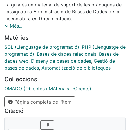
La guia és un material de suport de les pràctiques de
l'assignatura Administració de Bases de Dades de la
llicenciatura en Documentació.
Es presenta el programari necessari per cobrir el cicle
Més...
de creació i publicació d'una base de dades relacional
Matèries
al web.
S'utilitza MySQL com gestor de base de dades
SQL (Llenguatge de programació)
,
PHP (Llenguatge de
relacional (SGBD), phpMyAdmin com eina
programació)
,
Bases de dades relacionals
,
Bases de
d'administració de la base de dades i DaDaBIK com
dades web
,
Disseny de bases de dades
,
Gestió de
assistent per la creació d'una interfície de cerca.
bases de dades
,
Automatització de biblioteques
La guia es un material de soporte para las prácticas
Col·leccions
de la asignatura Administración de Bases de Datos de
la licenciatura en Documentación.
OMADO (Objectes i MAterials DOcents)
Se presentan los programas necesarios para cubrir el
Pàgina completa de l'ítem
ciclo de creación y publicación de una base de datos
relacional en el web y propone un procedimiento para
Citació
conseguirlo.
Se utiliza MySQL como gestor de base de datos
relacional (SGBD), phpMyAdmin como herramienta de