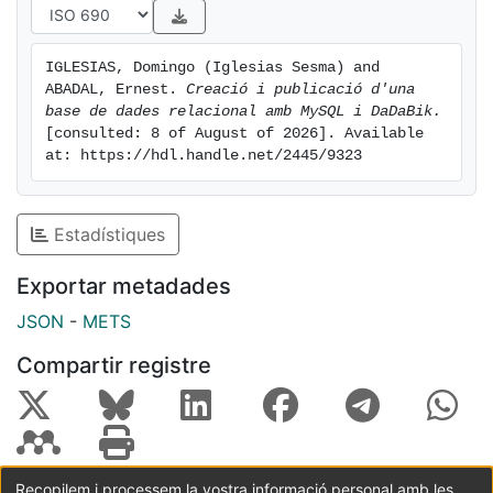
administración de la base de datos y DaDaBIK como
asistente para crear una interficie de consulta.
IGLESIAS, Domingo (Iglesias Sesma) and 
ABADAL, Ernest. 
Creació i publicació d'una 
base de dades relacional amb MySQL i DaDaBik.
[consulted: 8 of August of 2026]. Available 
at: https://hdl.handle.net/2445/9323
Estadístiques
Exportar metadades
JSON
-
METS
Compartir registre
Recopilem i processem la vostra informació personal amb les