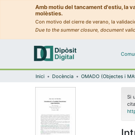
Amb motiu del tancament d'estiu, la v
molèsties.
Con motivo del cierre de verano, la valida
Due to the summer closure, document valid
Comuni
Inici
Docència
Si 
cit
htt
Int