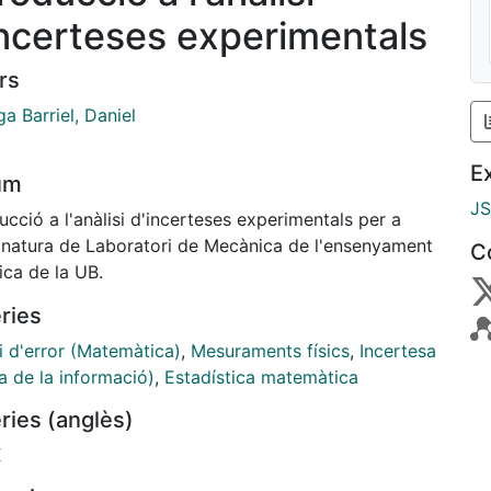
incerteses experimentals
rs
a Barriel, Daniel
E
um
J
ucció a l'anàlisi d'incerteses experimentals per a
ignatura de Laboratori de Mecànica de l'ensenyament
C
ica de la UB.
ries
i d'error (Matemàtica)
,
Mesuraments físics
,
Incertesa
a de la informació)
,
Estadística matemàtica
ries (anglès)
X