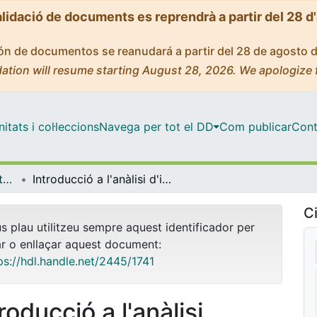
alidació de documents es reprendrà a partir del 28 d
ción de documentos se reanudará a partir del 28 de agosto 
ation will resume starting August 28, 2026. We apologize 
tats i col·leccions
Navega per tot el DD
Com publicar
Cont
OMADO (Objectes i MAterials DOcents)
Introducció a l'anàlisi d'incerteses experimentals
Ci
us plau utilitzeu sempre aquest identificador per
ar o enllaçar aquest document:
ps://hdl.handle.net/2445/1741
roducció a l'anàlisi