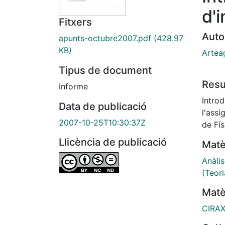
d'
Fitxers
Auto
apunts-octubre2007.pdf
(428.97
KB)
Arteag
Tipus de document
Res
Informe
Introd
Data de publicació
l'ass
2007-10-25T10:30:37Z
de Fís
Llicència de publicació
Matè
Anàlis
(Teori
Matè
CIRA