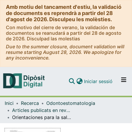
Amb motiu del tancament d'estiu, la validació
de documents es reprendrà a partir del 28
d'agost de 2026. Disculpeu les molèsties.
Con motivo del cierre de verano, la validación de
documentos se reanudará a partir del 28 de agosto
de 2026. Disculpad las molestias
Due to the summer closure, document validation will
resume starting August 28, 2026. We apologize for
any inconvenience.
(current)
Iniciar sessió
Comunitats i col·leccions
Inici
Recerca
Odontoestomatologia
Navega per tot el DD
Articles publicats en revistes (Odontoestomatologia)
Com publicar
Orientaciones para la salud bucal en los primeros años de vida
Contacte