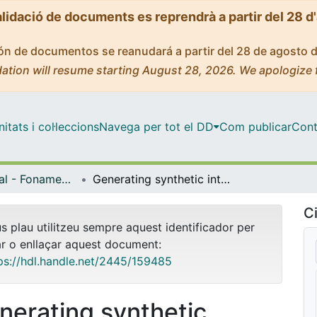
alidació de documents es reprendrà a partir del 28 d
ción de documentos se reanudará a partir del 28 de agosto 
ation will resume starting August 28, 2026. We apologize 
tats i col·leccions
Navega per tot el DD
Com publicar
Cont
Màster Oficial - Fonaments de la Ciència de Dades
Generating synthetic intestine images
Ci
us plau utilitzeu sempre aquest identificador per
ar o enllaçar aquest document:
ps://hdl.handle.net/2445/159485
nerating synthetic