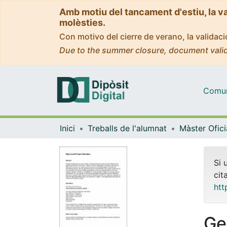
Amb motiu del tancament d'estiu, la v
molèsties.
Con motivo del cierre de verano, la valida
Due to the summer closure, document valid
Comuni
Inici
Treballs de l'alumnat
Si 
cit
htt
Ge