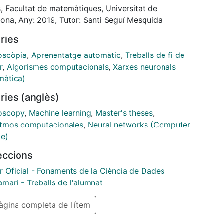
ations, however, available data to train such models
, Facultat de matemàtiques, Universitat de
rse. Therefore, we attempt to create synthetic
lona, Any: 2019, Tutor: Santi Seguí Mesquida
s that can be used as substitution. For the purpose
ries
ve used generative adversarial networks (GANs) as
have recently shown great promise for problems like
oscòpia
,
Aprenentatge automàtic
,
Treballs de fi de
ne. Training a classifier on both the real and
r
,
Algorismes computacionals
,
Xarxes neuronals
tic data, we achieve an increase in the classification
màtica)
cy for a dataset of intestine images.
ries (anglès)
oscopy
,
Machine learning
,
Master's theses
,
itmos computacionales
,
Neural networks (Computer
ce)
leccions
r Oficial - Fonaments de la Ciència de Dades
mari - Treballs de l'alumnat
gina completa de l'ítem