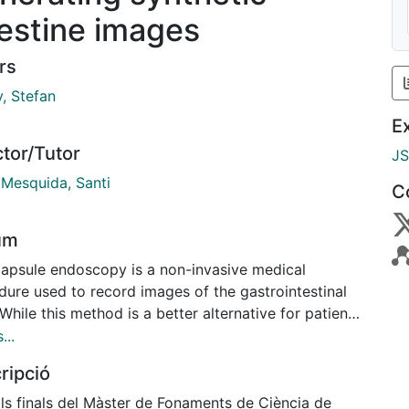
testine images
rs
, Stefan
E
ctor/Tutor
J
 Mesquida, Santi
C
um
Capsule endoscopy is a non-invasive medical
dure used to record images of the gastrointestinal
 While this method is a better alternative for patients,
sents a difficulty to doctors who need to go over as
...
as 50000 images. Scientists are developing machine
ripció
ng algorithms that will automatically throw away
s free of any anomalies. Like other medical
lls finals del Màster de Fonaments de Ciència de