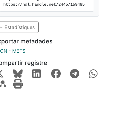
https://hdl.handle.net/2445/159485
Estadístiques
xportar metadades
SON
-
METS
ompartir registre