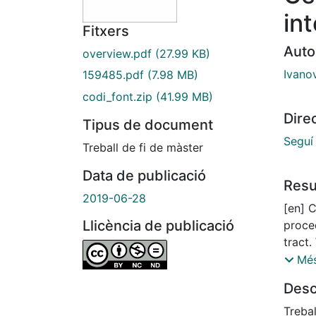
in
Fitxers
Auto
overview.pdf
(27.99 KB)
Ivanov
159485.pdf
(7.98 MB)
codi_font.zip
(41.99 MB)
Dire
Tipus de document
Seguí
Treball de fi de màster
Data de publicació
Res
2019-06-28
[en] 
Llicència de publicació
proce
tract.
it pre
Més
much 
Desc
learni
image
Treba