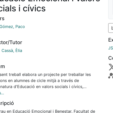
ials i cívics
rs
Gómez, Paco
E
ctor/Tutor
J
 Cassà, Èlia
C
um
sent treball elabora un projecte per treballar les
ons en alumnes de cicle mitjà a través de
gnatura d'Educació en valors socials i cívics,
ipalment la competència de la consciència emocional
...
onada amb la d’aprendre a ser i a pensar, i la de
ripció
ació emocional amb la d’aprendre a actuar de forma
oma i coherent. L'autor dissenya, implementa i
rau en Educació Emocional i Benestar, Facultat de