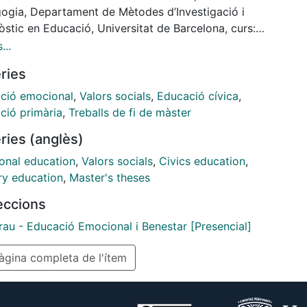
a el programa d'intervenció d'educació emocional
ogia, Departament de Mètodes d’Investigació i
at concretament a un grup de tercer d'educació
stic en Educació, Universitat de Barcelona, curs:
ia.
2015, Tutor/Tutora: Èlia López Cassà
...
ries
ció emocional
,
Valors socials
,
Educació cívica
,
ció primària
,
Treballs de fi de màster
ries (anglès)
onal education
,
Valors socials
,
Civics education
,
ry education
,
Master's theses
leccions
rau - Educació Emocional i Benestar [Presencial]
gina completa de l'ítem