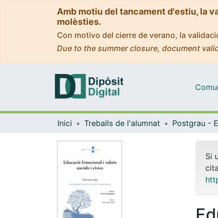
Amb motiu del tancament d'estiu, la v
molèsties.
Con motivo del cierre de verano, la valida
Due to the summer closure, document valid
Comuni
Inici
Treballs de l'alumnat
Si 
cit
htt
Ed