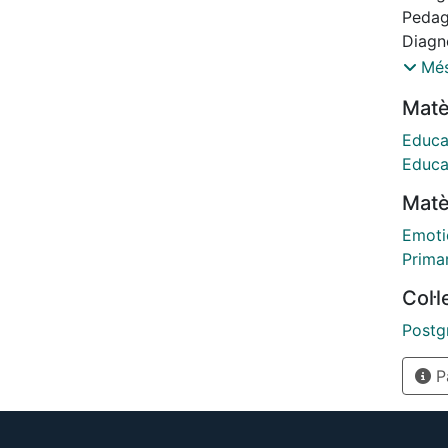
avalu
Pedag
aplic
Diagnò
primàr
2014-
Més
Matè
Educa
Educa
Matè
Emoti
Prima
Col·
Postg
Pà