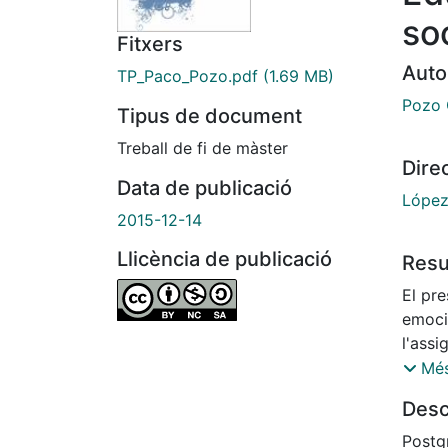
soc
Fitxers
Auto
TP_Paco_Pozo.pdf
(1.69 MB)
Pozo 
Tipus de document
Treball de fi de màster
Dire
Data de publicació
López
2015-12-14
Llicència de publicació
Res
El pre
emoci
l'assi
princ
Més
relaci
Desc
regul
autòn
Postg