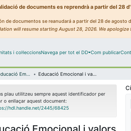
alidació de documents es reprendrà a partir del 28 d
ción de documentos se reanudará a partir del 28 de agosto 
ation will resume starting August 28, 2026. We apologize 
tats i col·leccions
Navega per tot el DD
Com publicar
Cont
Postgrau - Educació Emocional i Benestar [Presencial]
Educació Emocional i valors socials i cívics
Ci
us plau utilitzeu sempre aquest identificador per
ar o enllaçar aquest document:
ps://hdl.handle.net/2445/68425
ucació Emocional i valors