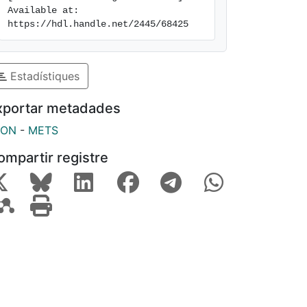
Available at: 
https://hdl.handle.net/2445/68425
Estadístiques
xportar metadades
SON
-
METS
ompartir registre