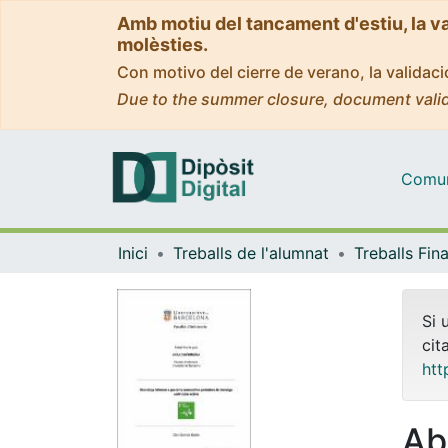
Amb motiu del tancament d'estiu, la v
molèsties.
Con motivo del cierre de verano, la valida
Due to the summer closure, document valid
Comuni
Inici
Treballs de l'alumnat
Si 
cit
htt
Ab