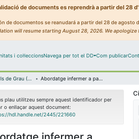
alidació de documents es reprendrà a partir del 28 d
ción de documentos se reanudará a partir del 28 de agosto 
ation will resume starting August 28, 2026. We apologize 
tats i col·leccions
Navega per tot el DD
Com publicar
Cont
Treballs Finals de Grau (TFG) - Infermeria
Abordatge infermer a pacients neurocrítics portadors de drenatge ventricular extern
Ci
us plau utilitzeu sempre aquest identificador per
ar o enllaçar aquest document:
ps://hdl.handle.net/2445/221660
ordatge infermer a