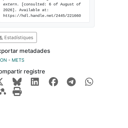
extern.
 [consulted: 6 of August of 
2026]. Available at: 
https://hdl.handle.net/2445/221660
Estadístiques
xportar metadades
SON
-
METS
ompartir registre