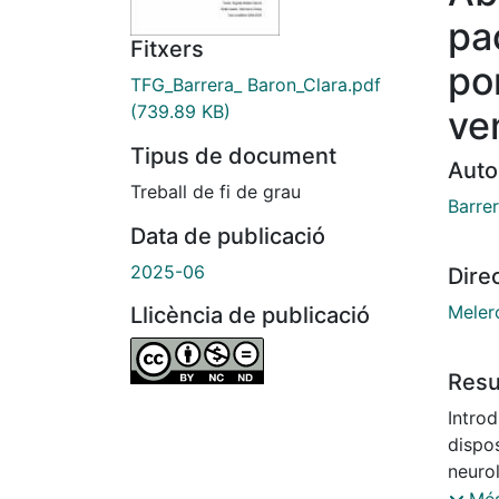
pa
Fitxers
po
TFG_Barrera_ Baron_Clara.pdf
(739.89 KB)
ve
Tipus de document
Auto
Treball de fi de grau
Barrer
Data de publicació
2025-06
Dire
Meler
Llicència de publicació
Res
Introd
dispos
neurol
contro