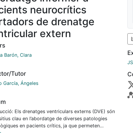
cients neurocrítics
rtadors de drenatge
ntricular extern
rs
E
a Barón, Clara
J
ctor/Tutor
C
o García, Ángeles
um
ucció: Els drenatges ventriculars externs (DVE) són
itius clau en l’abordatge de diverses patologies
ògiques en pacients crítics, ja que permeten
lar la pressió intracranial i drenar el líquid