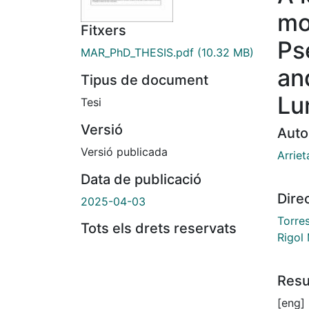
mo
Fitxers
Ps
MAR_PhD_THESIS.pdf
(10.32 MB)
an
Tipus de document
Lu
Tesi
Versió
Auto
Versió publicada
Arriet
Data de publicació
Dire
2025-04-03
Torres
Tots els drets reservats
Rigol
Res
[eng]