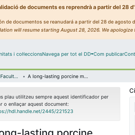
alidació de documents es reprendrà a partir del 28 d
ción de documentos se reanudará a partir del 28 de agosto 
ation will resume starting August 28, 2026. We apologize 
tats i col·leccions
Navega per tot el DD
Com publicar
Cont
Tesis Doctorals - Facultat - Medicina i Ciències de la Salut
A long-lasting porcine model of ARDS caused by Pseudomonas aeruginosa and Ventilator-Induced Lung Injury
Ci
us plau utilitzeu sempre aquest identificador per
ar o enllaçar aquest document:
ps://hdl.handle.net/2445/221523
long-lasting porcine