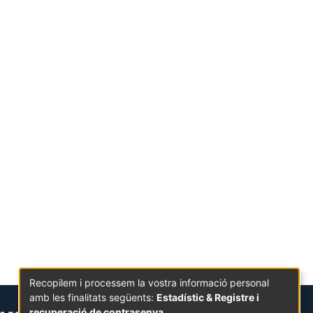
Recopilem i processem la vostra informació personal
amb les finalitats següents:
Estadístic & Registre i
recuperació de contrasenya