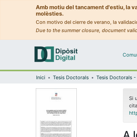
Amb motiu del tancament d'estiu, la v
molèsties.
Con motivo del cierre de verano, la valida
Due to the summer closure, document valid
Comuni
Inici
Tesis Doctorals
Si 
cit
htt
A 