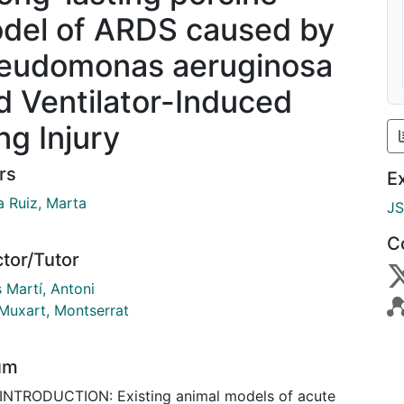
del of ARDS caused by
eudomonas aeruginosa
d Ventilator-Induced
ng Injury
rs
E
a Ruiz, Marta
J
C
ctor/Tutor
 Martí, Antoni
 Muxart, Montserrat
um
 INTRODUCTION: Existing animal models of acute