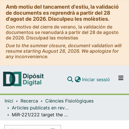
Amb motiu del tancament d'estiu, la validació
de documents es reprendrà a partir del 28
d'agost de 2026. Disculpeu les molèsties.
Con motivo del cierre de verano, la validación de
documentos se reanudará a partir del 28 de agosto
de 2026. Disculpad las molestias
Due to the summer closure, document validation will
resume starting August 28, 2026. We apologize for
any inconvenience.
(current)
Iniciar sessió
Comunitats i col·leccions
Inici
Recerca
Ciències Fisiològiques
Navega per tot el DD
Articles publicats en revistes (Ciències Fisiològiques)
Com publicar
MiR-221/222 target the DNA methyltransferase MGMT in glioma cells
Contacte