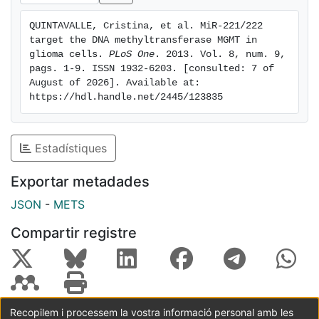
cells unable to repair genetic damage. This, associated
QUINTAVALLE, Cristina, et al. MiR-221/222 
also to miR-221/222 oncogenic potential, may poor
target the DNA methyltransferase MGMT in 
GBM prognosis.
glioma cells. 
PLoS One
. 2013. Vol. 8, num. 9, 
pags. 1-9. ISSN 1932-6203. [consulted: 7 of 
August of 2026]. Available at: 
https://hdl.handle.net/2445/123835
Estadístiques
Exportar metadades
JSON
-
METS
Compartir registre
Recopilem i processem la vostra informació personal amb les