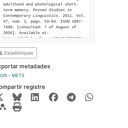
adulthood and phonological short-
term memory. 
Poznań Studies in 
Contemporary Linguistics
. 2011. Vol. 
47, num. 1, pags. 53-64. ISSN 1897-
7499. [consulted: 7 of August of 
2026]. Available at: 
https://hdl.handle.net/2445/225500
Estadístiques
xportar metadades
SON
-
METS
ompartir registre