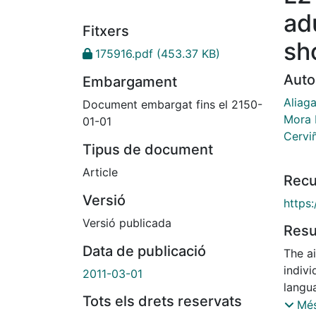
ad
Fitxers
sh
175916.pdf
(453.37 KB)
Auto
Embargament
Aliaga
Document embargat fins el 2150-
Mora 
01-01
Cervi
Tipus de document
Article
Recu
Versió
https
Versió publicada
Res
Data de publicació
The a
indivi
2011-03-01
langua
Tots els drets reservats
betwe
Més