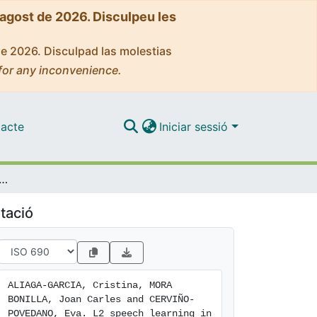
'agost de 2026. Disculpeu les
de 2026. Disculpad las molestias
for any inconvenience.
acte
Iniciar sessió
learning in adulthood and phonological short-term memory
tació
ALIAGA-GARCIA, Cristina, MORA 
BONILLA, Joan Carles and CERVIÑO-
POVEDANO, Eva. L2 speech learning in 