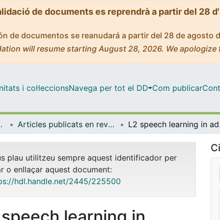
alidació de documents es reprendrà a partir del 28 d
ción de documentos se reanudará a partir del 28 de agosto 
ation will resume starting August 28, 2026. We apologize 
tats i col·leccions
Navega per tot el DD
Com publicar
Cont
s i Estudis Anglesos
Articles publicats en revistes (Llengües i Literatures Modernes i Estudis Anglesos)
L2 speech 
Ci
us plau utilitzeu sempre aquest identificador per
ar o enllaçar aquest document:
ps://hdl.handle.net/2445/225500
 speech learning in