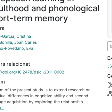
ulthood and phonological
ort-term memory
rs
-Garcia, Cristina
Bonilla, Joan Carles
ño-Povedano, Eva
E
rs relacionat
J
://doi.org/10.2478/psicl-2011-0002
C
um
im of the present study is to extend research on
dual differences in cognitive ability and second
ge acquisition by exploring the relationship
en PSTM and L2 speech learning in advanced EFL
...