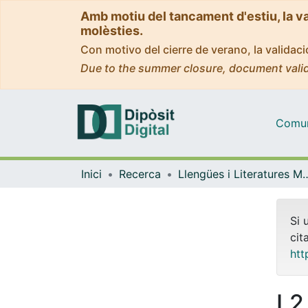
Amb motiu del tancament d'estiu, la v
molèsties.
Con motivo del cierre de verano, la valida
Due to the summer closure, document valid
Comuni
Inici
Recerca
Llengües i Literatures Moderne
Si 
cit
htt
L2