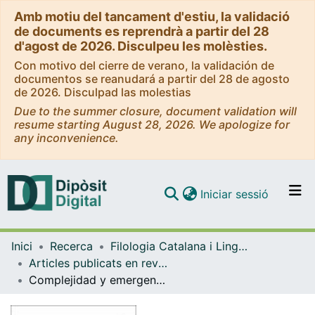
Amb motiu del tancament d'estiu, la validació
de documents es reprendrà a partir del 28
d'agost de 2026. Disculpeu les molèsties.
Con motivo del cierre de verano, la validación de
documentos se reanudará a partir del 28 de agosto
de 2026. Disculpad las molestias
Due to the summer closure, document validation will
resume starting August 28, 2026. We apologize for
any inconvenience.
(current)
Iniciar sessió
Comunitats i col·leccions
Inici
Recerca
Filologia Catalana i Lingüística General
Navega per tot el DD
Articles publicats en revistes (Filologia Catalana i Lingüística General)
Com publicar
Complejidad y emergencia en lingüística y ciencias de la comunicación
Contacte