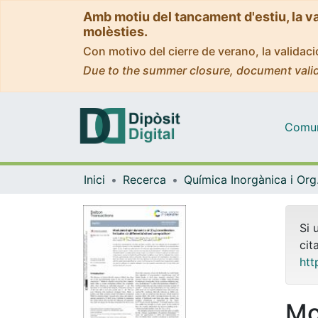
Amb motiu del tancament d'estiu, la v
molèsties.
Con motivo del cierre de verano, la valida
Due to the summer closure, document valid
Comuni
Inici
Recerca
Quím
Si 
cit
htt
Mo