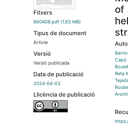
of
Fitxers
hel
860408.pdf
(1.83 MB)
st
Tipus de document
Article
Auto
Barri
Versió
Capó 
Versió publicada
Boule
Reta 
Data de publicació
Tejed
2024-04-03
Roube
Aromí
Llicència de publicació
Recu
https