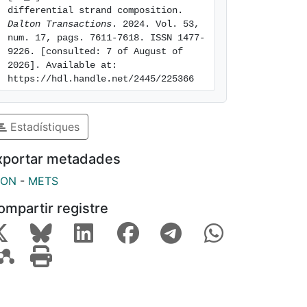
differential strand composition. 
Dalton Transactions
. 2024. Vol. 53, 
num. 17, pags. 7611-7618. ISSN 1477-
9226. [consulted: 7 of August of 
2026]. Available at: 
https://hdl.handle.net/2445/225366
Estadístiques
xportar metadades
SON
-
METS
ompartir registre