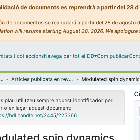
alidació de documents es reprendrà a partir del 28 d
ción de documentos se reanudará a partir del 28 de agosto 
ation will resume starting August 28, 2026. We apologize 
tats i col·leccions
Navega per tot el DD
Com publicar
Cont
ica Inorgànica i Orgànica
Articles publicats en revistes (Química Inorgànica i Orgànica)
Modulat
Ci
us plau utilitzeu sempre aquest identificador per
ar o enllaçar aquest document:
ps://hdl.handle.net/2445/225366
dulated spin dynamics