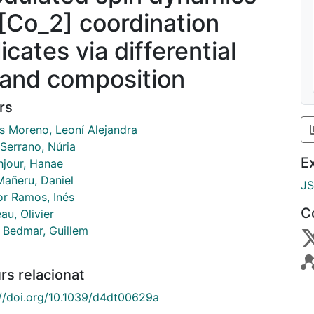
 [Co_2] coordination
icates via differential
rand composition
rs
os Moreno, Leoní Alejandra
Serrano, Núria
E
hjour, Hanae
Mañeru, Daniel
J
or Ramos, Inés
C
au, Olivier
 Bedmar, Guillem
rs relacionat
://doi.org/10.1039/d4dt00629a