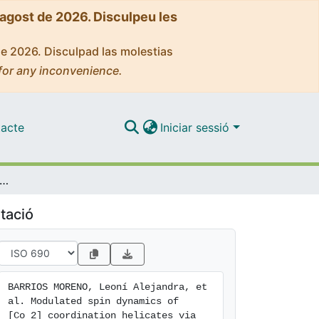
'agost de 2026. Disculpeu les
de 2026. Disculpad las molestias
for any inconvenience.
acte
Iniciar sessió
ed spin dynamics of [Co_2] coordination helicates via differential strand composition
tació
BARRIOS MORENO, Leoní Alejandra, et 
al. Modulated spin dynamics of 
[Co_2] coordination helicates via 