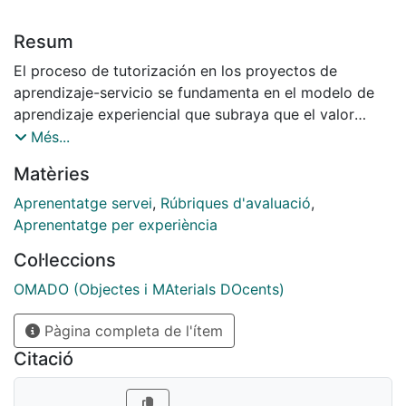
Resum
El proceso de tutorización en los proyectos de
aprendizaje-servicio se fundamenta en el modelo de
aprendizaje experiencial que subraya que el valor
formativo de una experiencia depende de la riqueza
Més...
de la situación y de la validez de las herramientas y
Matèries
estrategias para generar la reflexión. Estas estrategias
han de permitir, además de diseñar conjuntamente la
Aprenentatge servei
,
Rúbriques d'avaluació
,
acción e implementarla, construir su significado,
Aprenentatge per experiència
problematizarla, extraer generalizaciones, señalar
Col·leccions
especificidades y establecer relaciones, preparando al
estudiante para la siguiente situación de experiencia.
OMADO (Objectes i MAterials DOcents)
Responde así a una concepción participativa,
Pàgina completa de l'ítem
colaborativa, cíclica y progresiva del aprendizaje. Por
lo tanto, es de vital interés potenciar la reflexión de
Citació
los estudiantes y hacerlo favoreciendo la construcción
de conocimiento, tanto sobre contenidos académicos,