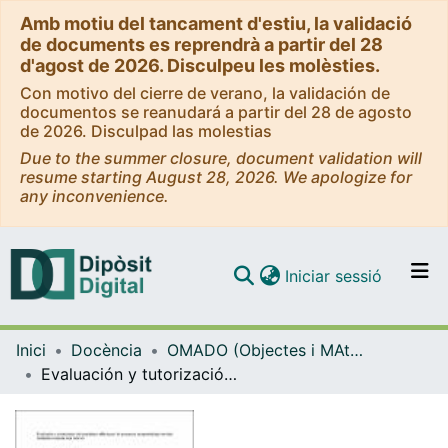
Amb motiu del tancament d'estiu, la validació
de documents es reprendrà a partir del 28
d'agost de 2026. Disculpeu les molèsties.
Con motivo del cierre de verano, la validación de
documentos se reanudará a partir del 28 de agosto
de 2026. Disculpad las molestias
Due to the summer closure, document validation will
resume starting August 28, 2026. We apologize for
any inconvenience.
(current)
Iniciar sessió
Comunitats i col·leccions
Inici
Docència
OMADO (Objectes i MAterials DOcents)
Navega per tot el DD
Evaluación y tutorización de la práctica reflexiva en los proyectos de aprendizaje-servicio mediante el uso de una rúbrica
Com publicar
Contacte