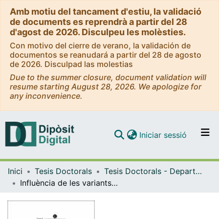
Amb motiu del tancament d'estiu, la validació
de documents es reprendrà a partir del 28
d'agost de 2026. Disculpeu les molèsties.
Con motivo del cierre de verano, la validación de
documentos se reanudará a partir del 28 de agosto
de 2026. Disculpad las molestias
Due to the summer closure, document validation will
resume starting August 28, 2026. We apologize for
any inconvenience.
(current)
Iniciar sessió
Comunitats i col·leccions
Inici
Tesis Doctorals
Tesis Doctorals - Departament - Psiquiatria i Psicobiologia Clínica
Navega per tot el DD
Influència de les variants genètiques de la COMT i el DAT en l'activació cerebral i en el processament cognitiu i emocional
Com publicar
Contacte