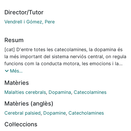
Director/Tutor
Vendrell i Gómez, Pere
Resum
[cat] D'entre totes les catecolamines, la dopamina és
la més important del sistema nerviós central, on regula
funcions com la conducta motora, les emocions i la
cognició. Donada la implicació del sistema
Més...
dopaminèrgic en diverses disfuncions cerebrals, com
Matèries
ara l'esquizofrènia, la malaltia de Parkinson o el
trastorn per dèficit d'atenció amb hiperactivitat,
Malalties cerebrals
,
Dopamina
,
Catecolamines
l'estudi d'aquest sistema ha esdevingut de gran
Matèries (anglès)
importància. Els dos mecanismes més importants de
terminació de l'activitat dopaminèrgica a nivell
Cerebral palsied
,
Dopamine
,
Catecholamines
sinàptic són la recaptació mitjançant el transportador
Col·leccions
de la dopamina (DAT) i la degradació a través de la