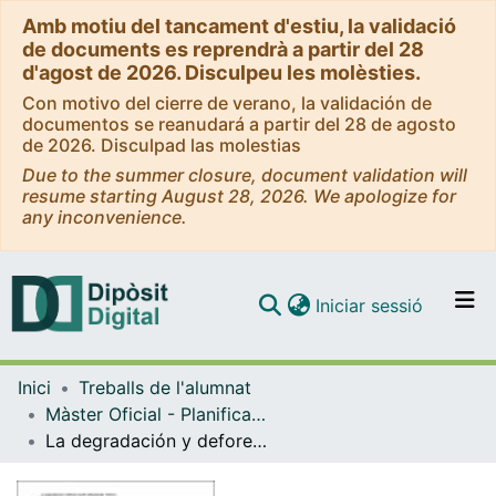
Amb motiu del tancament d'estiu, la validació
de documents es reprendrà a partir del 28
d'agost de 2026. Disculpeu les molèsties.
Con motivo del cierre de verano, la validación de
documentos se reanudará a partir del 28 de agosto
de 2026. Disculpad las molestias
Due to the summer closure, document validation will
resume starting August 28, 2026. We apologize for
any inconvenience.
(current)
Iniciar sessió
Comunitats i col·leccions
Inici
Treballs de l'alumnat
Navega per tot el DD
Màster Oficial - Planificació Territorial i Gestió Ambiental
Com publicar
La degradación y deforestación del paisaje forestal en el departamento de San Martín, Perú
Contacte