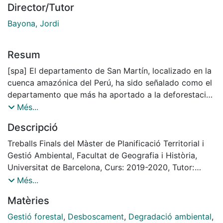
Director/Tutor
Bayona, Jordi
Resum
[spa] El departamento de San Martín, localizado en la
cuenca amazónica del Perú, ha sido señalado como el
departamento que más ha aportado a la deforestación
de los bosques tropicales en todo el Perú durante las
Més...
últimas décadas. Aunque aún conserva más del
Descripció
sesenta por ciento de su territorio como bosques, la
deforestación y degradación sigue reduciendo la
Treballs Finals del Màster de Planificació Territorial i
superficie de bosques remanentes, es así como,
Gestió Ambiental, Facultat de Geografia i Història,
durante los últimos dieciocho años se deforestó
Universitat de Barcelona, Curs: 2019-2020, Tutor:
alrededor de 436,512 hectáreas de bosques.
Jordi Bayona i Carrasco
Més...
El objetivo general del estudio fue caracterizar la
Matèries
degradación y deforestación del paisaje forestal en el
departamento de San Martín e identificar los
Gestió forestal
,
Desboscament
,
Degradació ambiental
,