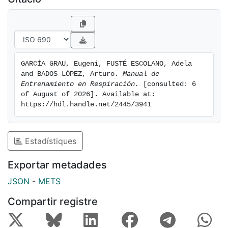
respiración controlada, las diferencias entre la
respiración torácica y diafragmática y se explica el
procedimiento para utilizar la técnica. También, se
describe la respiración profunda con retención de aire
y se ofrecen las pautas fundamentales para utilizar
GARCÍA GRAU, Eugeni, FUSTÉ ESCOLANO, Adela 
esta técnica. Además, se proponen algunas
and BADOS LÓPEZ, Arturo. 
Manual de 
indicaciones para determinar en qué situaciones debe
Entrenamiento en Respiración.
 [consulted: 6 
aplicarse la respiración controlada y en qué
of August of 2026]. Available at: 
https://hdl.handle.net/2445/3941
situaciones es más aconsejable utilizar la respiración
profunda con retención de aire. Finalmente, se
presenta una hoja que resume los principales aspectos
Estadístiques
recogidos en el manual.
Exportar metadades
JSON
-
METS
Compartir registre