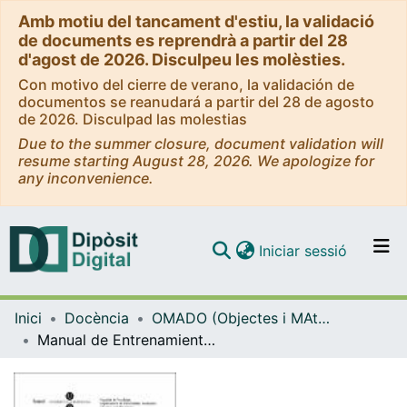
Amb motiu del tancament d'estiu, la validació
de documents es reprendrà a partir del 28
d'agost de 2026. Disculpeu les molèsties.
Con motivo del cierre de verano, la validación de
documentos se reanudará a partir del 28 de agosto
de 2026. Disculpad las molestias
Due to the summer closure, document validation will
resume starting August 28, 2026. We apologize for
any inconvenience.
(current)
Iniciar sessió
Comunitats i col·leccions
Inici
Docència
OMADO (Objectes i MAterials DOcents)
Navega per tot el DD
Manual de Entrenamiento en Respiración
Com publicar
Contacte