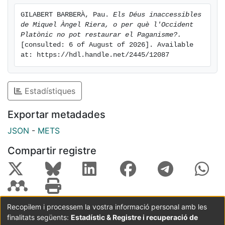
GILABERT BARBERÀ, Pau. 
Els Déus inaccessibles 
de Miquel Àngel Riera, o per què l'Occident 
Platònic no pot restaurar el Paganisme?.
[consulted: 6 of August of 2026]. Available 
at: https://hdl.handle.net/2445/12087
Estadístiques
Exportar metadades
JSON
-
METS
Compartir registre
Recopilem i processem la vostra informació personal amb les
finalitats següents:
Estadístic & Registre i recuperació de
Coordinació:
CRAI UB
Avís legal
Metadades