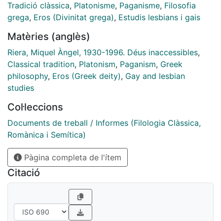
Tradició clàssica
,
Platonisme
,
Paganisme
,
Filosofia
grega
,
Eros (Divinitat grega)
,
Estudis lesbians i gais
Matèries (anglès)
Riera, Miquel Àngel, 1930-1996. Déus inaccessibles
,
Classical tradition
,
Platonism
,
Paganism
,
Greek
philosophy
,
Eros (Greek deity)
,
Gay and lesbian
studies
Col·leccions
Documents de treball / Informes (Filologia Clàssica,
Romànica i Semítica)
Pàgina completa de l'ítem
Citació