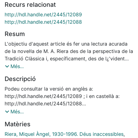
Recurs relacionat
http://hdl.handle.net/2445/12089
http://hdl.handle.net/2445/12088
Resum
L'objectiu d'aquest article és fer una lectura acurada
de la novel·la de M. A. Riera des de la perspectiva de la
Tradició Clàssica i, específicament, des de l¿'vident
tradició platònica -l'amor platònic més metafísic- en la
Més...
qual recolza. En opinió de l'autor, només aquesta
Descripció
lectura acurada amb una referència constant als
textos de Plató permet entendre per què alguns valors
Podeu consultar la versió en anglès a:
considerats com a tals pel Paganisme no poden ser
http://hdl.handle.net/2445/12089 ; i en castellà a:
restaurats per l'Occident Platònic.
http://hdl.handle.net/2445/12088
Versió de l'article anteriorment publicat a: Anuari de
Més...
filologia. Secció D, Studia graeca et latina. Vol. XVI,
Matèries
núm. 4 (1993), p. 45-62
Riera, Miquel Àngel, 1930-1996. Déus inaccessibles
,