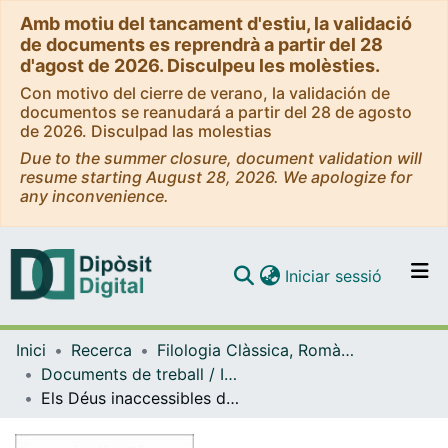
Amb motiu del tancament d'estiu, la validació
de documents es reprendrà a partir del 28
d'agost de 2026. Disculpeu les molèsties.
Con motivo del cierre de verano, la validación de
documentos se reanudará a partir del 28 de agosto
de 2026. Disculpad las molestias
Due to the summer closure, document validation will
resume starting August 28, 2026. We apologize for
any inconvenience.
(current)
Iniciar sessió
Comunitats i col·leccions
Inici
Recerca
Filologia Clàssica, Romànica i Semítica
Navega per tot el DD
Documents de treball / Informes (Filologia Clàssica, Romànica i Semítica)
Com publicar
Els Déus inaccessibles de Miquel Àngel Riera, o per què l'Occident Platònic no pot restaurar el Paganisme?
Contacte