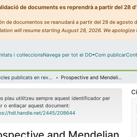
alidació de documents es reprendrà a partir del 28 d
ción de documentos se reanudará a partir del 28 de agosto 
ation will resume starting August 28, 2026. We apologize 
tats i col·leccions
Navega per tot el DD
Com publicar
Cont
Articles publicats en revistes (Ciències Clíniques)
Prospective and Mendelian randomization analyses on the association of circulating fatty acid binding protein 4 (FABP-4) and risk of colorectal cancer
Ci
us plau utilitzeu sempre aquest identificador per
ar o enllaçar aquest document:
ps://hdl.handle.net/2445/208644
ospective and Mendelian