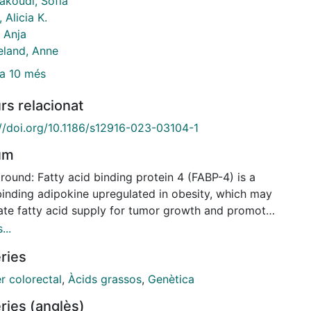
akoudi, Sofia
 Alicia K.
 Anja
eland, Anne
a 10 més
rs relacionat
://doi.org/10.1186/s12916-023-03104-1
um
ound: Fatty acid binding protein 4 (FABP-4) is a
-binding adipokine upregulated in obesity, which may
itate fatty acid supply for tumor growth and promote
in resistance and inflammation and may thus play a
...
in colorectal cancer (CRC) development. We aimed to
ries
tigate the association between circulating FABP-4
RC and to assess potential causality using a
r colorectal
,
Àcids grassos
,
Genètica
lian randomization (MR) approach. Methods: The
ries (anglès)
iation between pre-diagnostic plasma