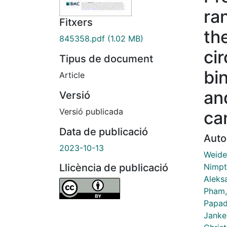
ra
Fitxers
th
845358.pdf
(1.02 MB)
cir
Tipus de document
bi
Article
and
Versió
Versió publicada
ca
Data de publicació
Auto
2023-10-13
Weide
Nimpt
Llicència de publicació
Aleks
Pham,
Papad
Janke