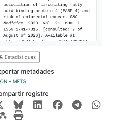
association of circulating fatty 
acid binding protein 4 (FABP-4) and 
risk of colorectal cancer. 
BMC 
Medicine
. 2023. Vol. 21, num. 1. 
ISSN 1741-7015. [consulted: 7 of 
August of 2026]. Available at: 
https://hdl.handle.net/2445/208644
Estadístiques
xportar metadades
SON
-
METS
ompartir registre