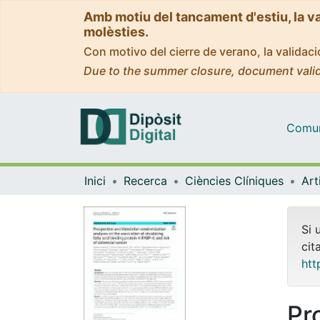
Amb motiu del tancament d'estiu, la v
molèsties.
Con motivo del cierre de verano, la valida
Due to the summer closure, document valid
Comuni
Inici
Recerca
Ciències Clíniques
Si 
cit
htt
Pr