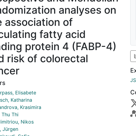
ndomization analyses on
e association of
culating fatty acid
nding protein 4 (FABP-4)
 risk of colorectal
ncer
E
J
rs
C
rpass, Elisabete
sch, Katharina
androva, Krasimira
 Thu Thi
imitriou, Nikos
, Jürgen