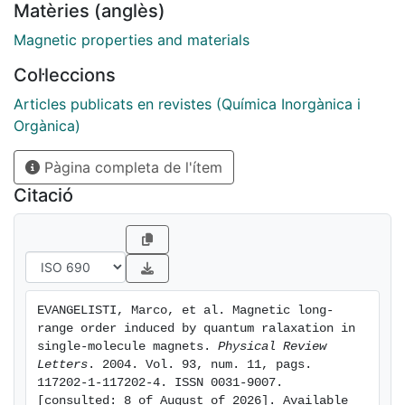
Matèries (anglès)
should basically itself be a T-independent process?
Our experiments on two novel Mn4 SMMs provide a
Magnetic properties and materials
positive answer to the above, showing at the same
Col·leccions
time that MQT in the SMMs has to involve spin-lattice
coupling at a relaxation rate equaling that predicted
Articles publicats en revistes (Química Inorgànica i
and observed recently for nuclear-spin-mediated
Orgànica)
quantum relaxation.
Pàgina completa de l'ítem
Citació
EVANGELISTI, Marco, et al. Magnetic long-
range order induced by quantum ralaxation in 
single-molecule magnets. 
Physical Review 
Letters
. 2004. Vol. 93, num. 11, pags. 
117202-1-117202-4. ISSN 0031-9007. 
[consulted: 8 of August of 2026]. Available 