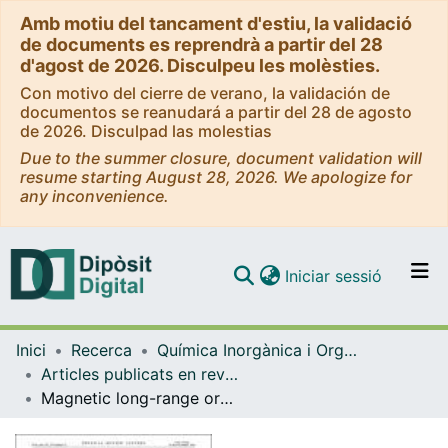
Amb motiu del tancament d'estiu, la validació
de documents es reprendrà a partir del 28
d'agost de 2026. Disculpeu les molèsties.
Con motivo del cierre de verano, la validación de
documentos se reanudará a partir del 28 de agosto
de 2026. Disculpad las molestias
Due to the summer closure, document validation will
resume starting August 28, 2026. We apologize for
any inconvenience.
(current)
Iniciar sessió
Comunitats i col·leccions
Inici
Recerca
Química Inorgànica i Orgànica
Navega per tot el DD
Articles publicats en revistes (Química Inorgànica i Orgànica)
Com publicar
Magnetic long-range order induced by quantum ralaxation in single-molecule magnets
Contacte