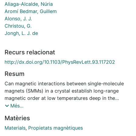
Aliaga-Alcalde, Núria
Aromí Bedmar, Guillem
Alonso, J. J.
Christou, G.
Jongh, L. J. de
Recurs relacionat
http://dx.doi.org/10.1103/PhysRevLett.93.117202
Resum
Can magnetic interactions between single-molecule
magnets (SMMs) in a crystal establish long-range
magnetic order at low temperatures deep in the
quantum regime, where the only electron spin
Més...
fluctuations are due to incoherent magnetic quantum
Matèries
tunneling (MQT)? Put inversely: can MQT provide the
temperature dependent fluctuations needed to destroy
Materials
,
Propietats magnètiques
the ordered state above some finite Tc, although it