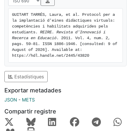
recursos, a causa de les diferències en els objectius
didàctics de les distintes eines docents implantades.
GUITART TARRÉS, Laura, et al. Protocol per a 
D"altra banda, la valoració que els estudiants fan de la
la implantació d'eines didàctiques virtuals: 
utilització de les eines és molt positiva, tot i que hi ha
competències i habilitats adquirides pels 
algunes diferències entre els recursos analitzats.
estudiants. 
REIRE. Revista d'Innovació i 
Recerca en Educació
. 2011. Vol. 4, num. 2, 
Conèixer la valoració que l"alumnat fa d"aquests
pags. 59-81. ISSN 1886-1946. [consulted: 9 of 
recursos permet al grup d"investigadors poder-los
August of 2026]. Available at: 
millorar i adequar al perfil dels estudiants perquè
https://hdl.handle.net/2445/43820
aquests en puguin treure el màxim profit possible.
Estadístiques
Exportar metadades
JSON
-
METS
Compartir registre