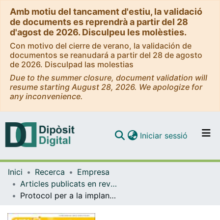
Amb motiu del tancament d'estiu, la validació
de documents es reprendrà a partir del 28
d'agost de 2026. Disculpeu les molèsties.
Con motivo del cierre de verano, la validación de
documentos se reanudará a partir del 28 de agosto
de 2026. Disculpad las molestias
Due to the summer closure, document validation will
resume starting August 28, 2026. We apologize for
any inconvenience.
(current)
Iniciar sessió
Comunitats i col·leccions
Inici
Recerca
Empresa
Navega per tot el DD
Articles publicats en revistes (Empresa)
Com publicar
Protocol per a la implantació d'eines didàctiques virtuals: competències i habilitats adquirides pels estudiants
Contacte