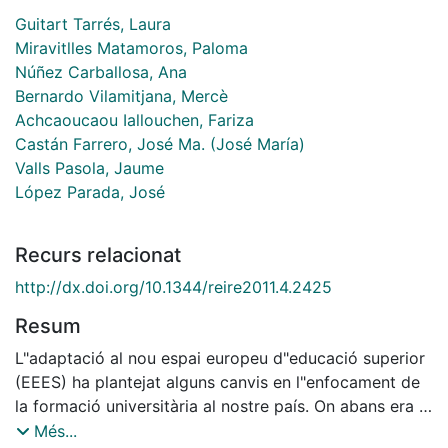
Guitart Tarrés, Laura
Miravitlles Matamoros, Paloma
Núñez Carballosa, Ana
Bernardo Vilamitjana, Mercè
Achcaoucaou Iallouchen, Fariza
Castán Farrero, José Ma. (José María)
Valls Pasola, Jaume
López Parada, José
Recurs relacionat
http://dx.doi.org/10.1344/reire2011.4.2425
Resum
L"adaptació al nou espai europeu d"educació superior
(EEES) ha plantejat alguns canvis en l"enfocament de
la formació universitària al nostre país. On abans era el
docent el protagonista, ara és l"estudiant el que pren
Més...