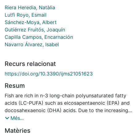
Riera Heredia, Natàlia
Lutfi Royo, Esmail
Sánchez-Moya, Albert
Gutiérrez Fruitós, Joaquín
Capilla Campos, Encarnación
Navarro Álvarez, Isabel
Recurs relacionat
https://doi.org/10.3390/ijms21051623
Resum
Fish are rich in n-3 long-chain polyunsaturated fatty
acids (LC-PUFA) such as eicosapentaenoic (EPA) and
docosahexaenoic (DHA) acids. Due to the increasing
use of vegetable oils (VO), their proportion in diets has
Més...
lowered, affecting lipid metabolism and fillet
Matèries
composition. Rainbow trout cultured preadipocytes