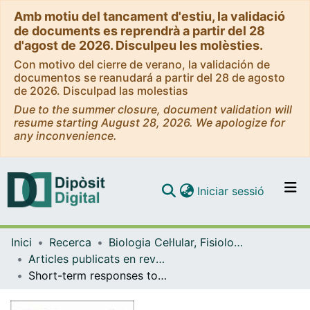
Amb motiu del tancament d'estiu, la validació
de documents es reprendrà a partir del 28
d'agost de 2026. Disculpeu les molèsties.
Con motivo del cierre de verano, la validación de
documentos se reanudará a partir del 28 de agosto
de 2026. Disculpad las molestias
Due to the summer closure, document validation will
resume starting August 28, 2026. We apologize for
any inconvenience.
(current)
Iniciar sessió
Comunitats i col·leccions
Inici
Recerca
Biologia Cel·lular, Fisiologia i Immunologia
Navega per tot el DD
Articles publicats en revistes (Biologia Cel·lular, Fisiologia i Immunologia)
Com publicar
Short-term responses to fatty acids on lipid metabolism and adipogenesis in rainbow trout (Oncorhynchus mykiss)
Contacte