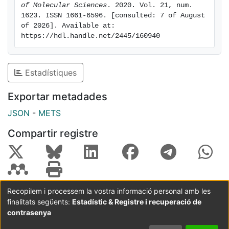
of Molecular Sciences
. 2020. Vol. 21, num. 
derived FA demonstrated greater potential inducing
1623. ISSN 1661-6596. [consulted: 7 of August 
fat accumulation.
of 2026]. Available at: 
https://hdl.handle.net/2445/160940
Estadístiques
Exportar metadades
JSON
-
METS
Compartir registre
Recopilem i processem la vostra informació personal amb les
finalitats següents:
Estadístic & Registre i recuperació de
Coordinació:
CRAI UB
Avís legal
Metadades
subjectes a:
contrasenya