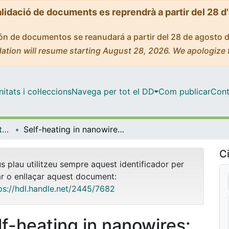
alidació de documents es reprendrà a partir del 28 d
ción de documentos se reanudará a partir del 28 de agosto 
ation will resume starting August 28, 2026. We apologize 
tats i col·leccions
Navega per tot el DD
Com publicar
Cont
OMADO (Objectes i MAterials DOcents)
Self-heating in nanowires: are we reaching the limits of gas sensor integration and power efficiency?
Ci
us plau utilitzeu sempre aquest identificador per
ar o enllaçar aquest document:
ps://hdl.handle.net/2445/7682
lf-heating in nanowires: