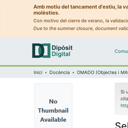
Amb motiu del tancament d'estiu, la v
molèsties.
Con motivo del cierre de verano, la valida
Due to the summer closure, document valid
Comuni
Inici
Docència
Si 
cit
htt
Se