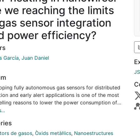
e we reaching the limits
 gas sensor integration
d power efficiency?
rs
s García, Juan Daniel
E
J
um
C
oping fully autonomous gas sensors for distributed
ion and early alert applications is one of the most
lling reasons to lower the power consumption of
 sensor systems.
...
es the power needed to read, control and
ries
nicate with the sensors, additional power is
sary to heat the chemical sensing materials to the
tors de gasos
,
Òxids metàl·lics
,
Nanoestructures
um operation temperatures (up to 400ºC). While the