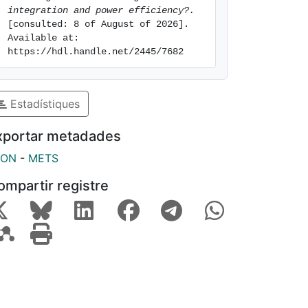
integration and power efficiency?.
[consulted: 8 of August of 2026]. 
Available at: 
https://hdl.handle.net/2445/7682
Estadístiques
xportar metadades
SON
-
METS
ompartir registre