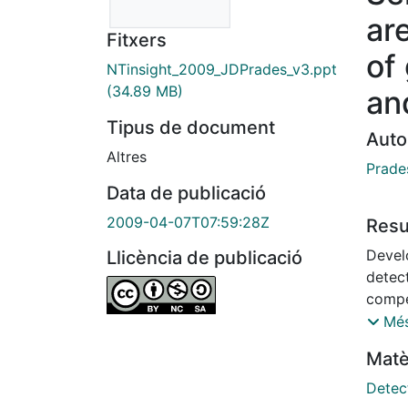
ar
Fitxers
of
NTinsight_2009_JDPrades_v3.ppt
(34.89 MB)
an
Tipus de document
Auto
Altres
Prade
Data de publicació
2009-04-07T07:59:28Z
Res
Devel
Llicència de publicació
detect
compe
these
Més
Besid
Matè
commu
neces
Detec
optim