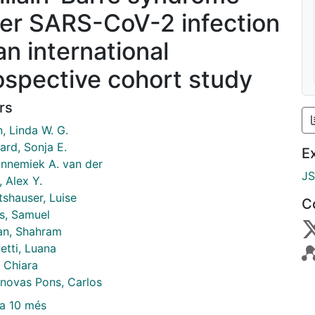
ter SARS-CoV-2 infection
an international
ospective cohort study
rs
n, Linda W. G.
ard, Sonja E.
E
 Annemiek A. van der
J
 Alex Y.
tshauser, Luise
C
s, Samuel
ian, Shahram
etti, Luana
, Chiara
novas Pons, Carlos
a 10 més