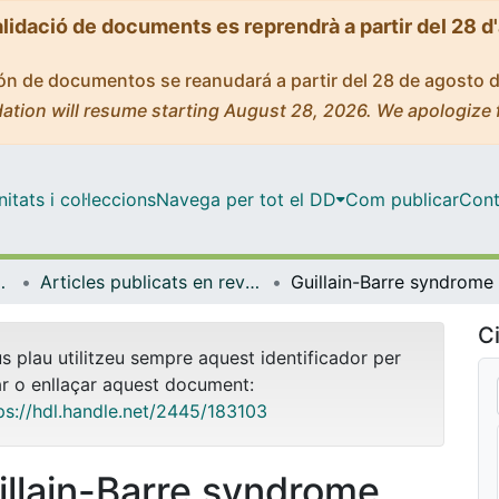
alidació de documents es reprendrà a partir del 28 d
ción de documentos se reanudará a partir del 28 de agosto 
ation will resume starting August 28, 2026. We apologize 
tats i col·leccions
Navega per tot el DD
Com publicar
Cont
de Bellvitge (IDIBELL)
Articles publicats en revistes (Institut d'lnvestigació Biomèdica de Bellvitge (IDIBELL))
Ci
us plau utilitzeu sempre aquest identificador per
ar o enllaçar aquest document:
ps://hdl.handle.net/2445/183103
illain-Barre syndrome