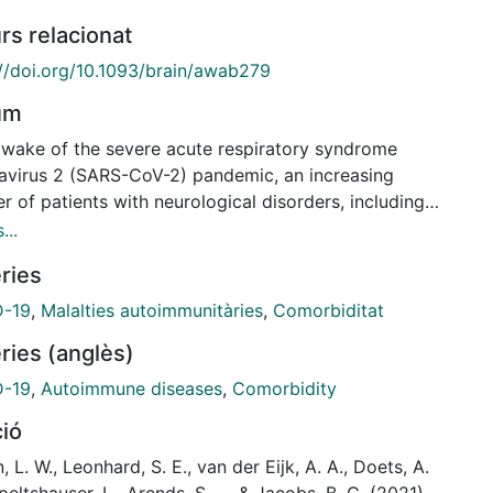
rs relacionat
;//doi.org/10.1093/brain/awab279
um
e wake of the severe acute respiratory syndrome
avirus 2 (SARS-CoV-2) pandemic, an increasing
 of patients with neurological disorders, including
ain-Barre syndrome (GBS), have been reported
...
ing this infection. It remains unclear, however, if
ries
cases are coincidental or not, as most publications
case reports or small regional retrospective cohort
D-19
,
Malalties autoimmunitàries
,
Comorbiditat
s.
ries (anglès)
nternational GBS Outcome Study is an ongoing
D-19
,
Autoimmune diseases
,
Comorbidity
ctive observational cohort study enrolling patients
ció
GBS within 2 weeks from onset of weakness. Data
patients included in this study, between 30 January
n, L. W., Leonhard, S. E., van der Eijk, A. A., Doets, A.
and 30 May 2020, were used to investigate clinical