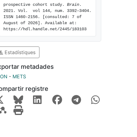
prospective cohort study. 
Brain
. 
2021. Vol.  vol 144, num. 3392–3404. 
ISSN 1460-2156. [consulted: 7 of 
August of 2026]. Available at: 
https://hdl.handle.net/2445/183103
Estadístiques
xportar metadades
SON
-
METS
ompartir registre