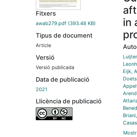
af
Fitxers
in 
awab279.pdf
(393.48 KB)
pr
Tipus de document
Article
Auto
Luijte
Versió
Leonh
Versió publicada
Eijk,
Doets,
Data de publicació
Appel
2021
Arend
Attar
Llicència de publicació
Bened
Briani
Casas
Mostr