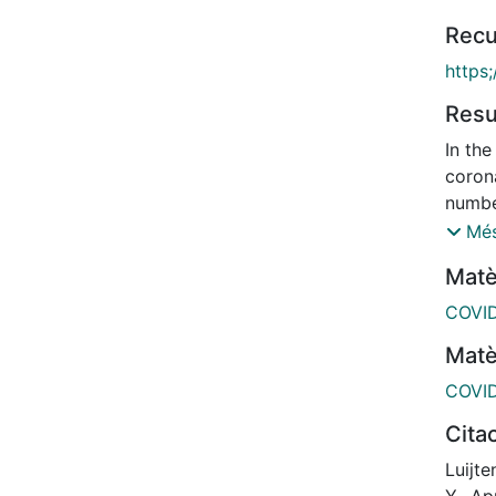
Recu
https
Res
In th
coron
number
Guill
Més
follow
Matè
these 
were 
COVI
studie
Matè
The I
COVI
prospe
Cita
with 
from 
Luijte
2020 