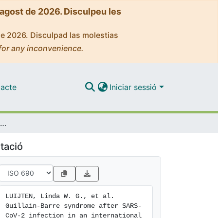
'agost de 2026. Disculpeu les
de 2026. Disculpad las molestias
for any inconvenience.
acte
Iniciar sessió
Guillain-Barre syndrome after SARS-CoV-2 infection in an international prospective cohort study
tació
LUIJTEN, Linda W. G., et al. 
Guillain-Barre syndrome after SARS-
CoV-2 infection in an international 