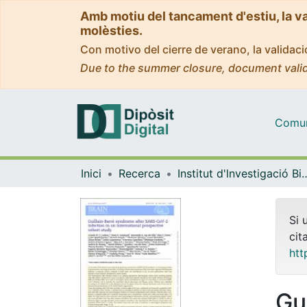
Amb motiu del tancament d'estiu, la v
molèsties.
Con motivo del cierre de verano, la valida
Due to the summer closure, document valid
Comuni
Inici
Recerca
Institut d'lnvestigació Biomèdica 
Si 
cit
htt
Gu