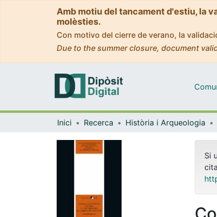
Amb motiu del tancament d'estiu, la v
molèsties.
Con motivo del cierre de verano, la valida
Due to the summer closure, document valid
Comuni
Inici
Recerca
Història i Arqueologia
Si 
cit
htt
Co