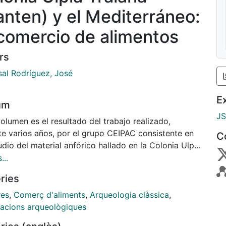
anten) y el Mediterráneo:
 comercio de alimentos
rs
al Rodríguez, José
E
um
J
olumen es el resultado del trabajo realizado,
te varios años, por el grupo CEIPAC consistente en
C
udio del material anfórico hallado en la Colonia Ulpia
na (Xanten, Alemania). Se han estudiado más de
...
ocho mil fragmentos de ánforas hallados en las
ries
ciones realizadas en la ciudad a lo largo de casi un
 lo que ha permitido definir el comercio de alimentos
es
,
Comerç d'aliments
,
Arqueologia clàssica
,
 estableció entre una ciudad de la frontera renana y
acions arqueològiques
giones del Mediterráneo. Junto al análisis del