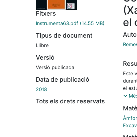
(X
Fitxers
el
Instrumenta63.pdf
(14.55 MB)
Auto
Tipus de document
Remes
Llibre
Versió
Res
Versió publicada
Este v
Data de publicació
duran
el est
2018
Traia
Més
Tots els drets reservats
dieci
Matè
excava
siglo,
Àmfor
que se
Excav
las re