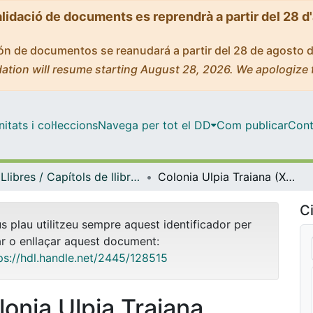
alidació de documents es reprendrà a partir del 28 d
ción de documentos se reanudará a partir del 28 de agosto 
ation will resume starting August 28, 2026. We apologize 
tats i col·leccions
Navega per tot el DD
Com publicar
Cont
Llibres / Capítols de llibre (Història i Arqueologia)
Colonia Ulpia Traiana (Xanten) y el Mediterráneo: el comercio de alimentos
Ci
us plau utilitzeu sempre aquest identificador per
ar o enllaçar aquest document:
ps://hdl.handle.net/2445/128515
lonia Ulpia Traiana