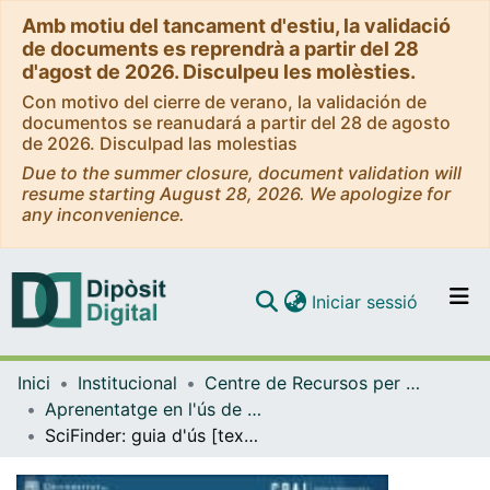
Amb motiu del tancament d'estiu, la validació
de documents es reprendrà a partir del 28
d'agost de 2026. Disculpeu les molèsties.
Con motivo del cierre de verano, la validación de
documentos se reanudará a partir del 28 de agosto
de 2026. Disculpad las molestias
Due to the summer closure, document validation will
resume starting August 28, 2026. We apologize for
any inconvenience.
(current)
Iniciar sessió
Comunitats i col·leccions
Inici
Institucional
Centre de Recursos per a l'Aprenentatge i la Investigació (CRAI-UB) - Institucional
Navega per tot el DD
Aprenentatge en l'ús de serveis i recursos d'informació: tutorials i guies (CRAI-UB)
Com publicar
SciFinder: guia d'ús [text]. [versions anteriors]
Contacte