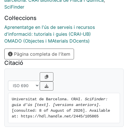
SciFinder
Col·leccions
Aprenentatge en l'ús de serveis i recursos
d'informació: tutorials i guies (CRAI-UB)
OMADO (Objectes i MAterials DOcents)
Pàgina completa de l'ítem
Citació
Universitat de Barcelona. CRAI. 
SciFinder: 
guia d'ús [text]. [versions anteriors].
[consulted: 8 of August of 2026]. Available 
at: https://hdl.handle.net/2445/105865