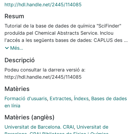
http://hdl.handle.net/2445/114085
Resum
Tutorial de la base de dades de química "SciFinder"
produïda pel Chemical Abstracts Service. Inclou
l'accés a les següents bases de dades: CAPLUS des de
1907 (bibliogràfica), REGISTRY des de 1957
Més...
(estructures), CASREACT des de 1840 (reaccions),
Descripció
CHEMLIST (regulacions), CHEMCATS
(subministradors), MEDLINE des de 1958
Podeu consultar la darrera versió a:
(bibliogràfica).
http://hdl.handle.net/2445/114085
Matèries
Formació d'usuaris
,
Extractes
,
Índexs
,
Bases de dades
en línia
Matèries (anglès)
Universitat de Barcelona. CRAI
,
Universitat de
Barcelona. CRAI Biblioteca de Física i Química
,