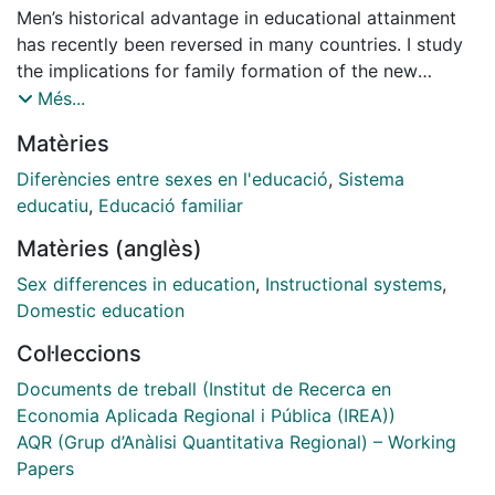
Men’s historical advantage in educational attainment
has recently been reversed in many countries. I study
the implications for family formation of the new
female advantage in education in the marriage market,
Més...
exploiting a Finnish school reform that increased
Matèries
women’s relative level of education. I analyze the
reduced-form relationship between marriage market
Diferències entre sexes en l'educació
,
Sistema
exposure to the reform and family outcomes. I find
educatiu
,
Educació familiar
decreases in marriage and fertility in marriage markets
Matèries (anglès)
with a larger female educational advantage. These
results are mostly driven by the increasing mismatch
Sex differences in education
,
Instructional systems
,
between the educational distributions of men and
Domestic education
women, and might have negative consequences for
Col·leccions
low-educated men’s mental health.
Documents de treball (Institut de Recerca en
Economia Aplicada Regional i Pública (IREA))
AQR (Grup d’Anàlisi Quantitativa Regional) – Working
Papers