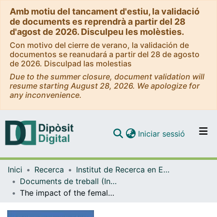
Amb motiu del tancament d'estiu, la validació
de documents es reprendrà a partir del 28
d'agost de 2026. Disculpeu les molèsties.
Con motivo del cierre de verano, la validación de
documentos se reanudará a partir del 28 de agosto
de 2026. Disculpad las molestias
Due to the summer closure, document validation will
resume starting August 28, 2026. We apologize for
any inconvenience.
(current)
Iniciar sessió
Comunitats i col·leccions
Inici
Recerca
Institut de Recerca en Economia Aplicada Regional i Pública (IREA)
Navega per tot el DD
Documents de treball (Institut de Recerca en Economia Aplicada Regional i Pública (IREA))
Com publicar
The impact of the female advantage in education on the family
Contacte