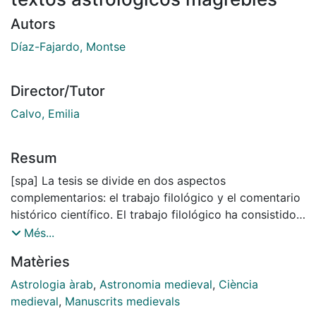
Autors
Díaz-Fajardo, Montse
Director/Tutor
Calvo, Emilia
Resum
[spa] La tesis se divide en dos aspectos
complementarios: el trabajo filológico y el comentario
histórico científico. El trabajo filológico ha consistido
en la edición crítica de cuatro textos de autores
Més...
magrebíes de los siglos XI al XV. Estas fuentes son
Matèries
inéditas y uno de sus autores fue el astrólogo más
influyente en el occidente islámico cuya obra se
Astrologia àrab
,
Astronomia medieval
,
Ciència
difundió ampliamente en la Europa Medieval. La
medieval
,
Manuscrits medievals