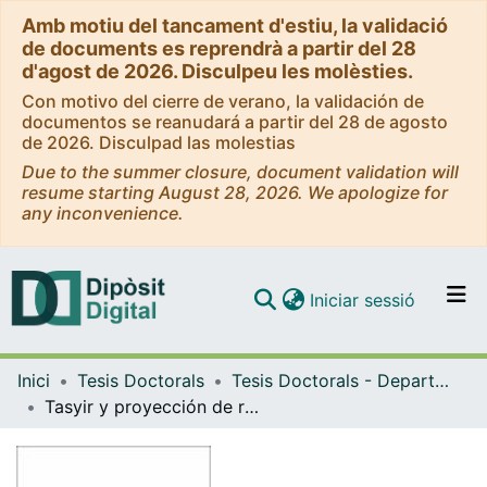
Amb motiu del tancament d'estiu, la validació
de documents es reprendrà a partir del 28
d'agost de 2026. Disculpeu les molèsties.
Con motivo del cierre de verano, la validación de
documentos se reanudará a partir del 28 de agosto
de 2026. Disculpad las molestias
Due to the summer closure, document validation will
resume starting August 28, 2026. We apologize for
any inconvenience.
(current)
Iniciar sessió
Comunitats i col·leccions
Inici
Tesis Doctorals
Tesis Doctorals - Departament - Filologia Semítica
Navega per tot el DD
Tasyir y proyección de rayos en textos astrológicos magrebíes
Com publicar
Contacte