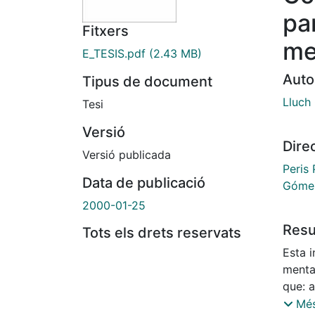
pa
Fitxers
me
E_TESIS.pdf
(2.43 MB)
Auto
Tipus de document
Lluch
Tesi
Versió
Dire
Versió publicada
Peris
Data de publicació
Gómez
2000-01-25
Res
Tots els drets reservats
Esta i
mental
que: a
estudi
Més