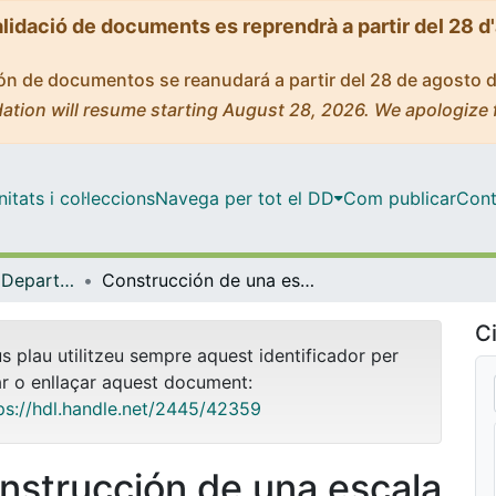
alidació de documents es reprendrà a partir del 28 d
ción de documentos se reanudará a partir del 28 de agosto 
ation will resume starting August 28, 2026. We apologize 
tats i col·leccions
Navega per tot el DD
Com publicar
Cont
Tesis Doctorals - Departament - Metodologia de les Ciències del Comportament
Construcción de una escala para evaluar la salud mental positiva
Ci
us plau utilitzeu sempre aquest identificador per
ar o enllaçar aquest document:
ps://hdl.handle.net/2445/42359
nstrucción de una escala