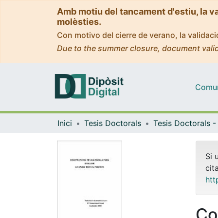
Amb motiu del tancament d'estiu, la v
molèsties.
Con motivo del cierre de verano, la valida
Due to the summer closure, document valid
Comuni
Inici
Tesis Doctorals
Si 
cit
htt
Co