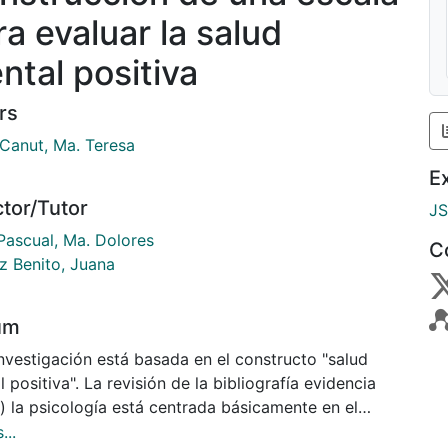
ra evaluar la salud
ntal positiva
rs
 Canut, Ma. Teresa
E
ctor/Tutor
J
 Pascual, Ma. Dolores
C
 Benito, Juana
um
nvestigación está basada en el constructo "salud
 positiva". La revisión de la bibliografía evidencia
) la psicología está centrada básicamente en el
o de la perspectiva negativa de salud; b) existe un
...