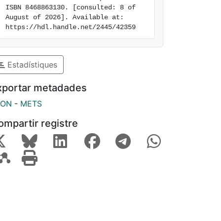
ISBN 8468863130. [consulted: 8 of 
August of 2026]. Available at: 
https://hdl.handle.net/2445/42359
Estadístiques
xportar metadades
SON
-
METS
ompartir registre